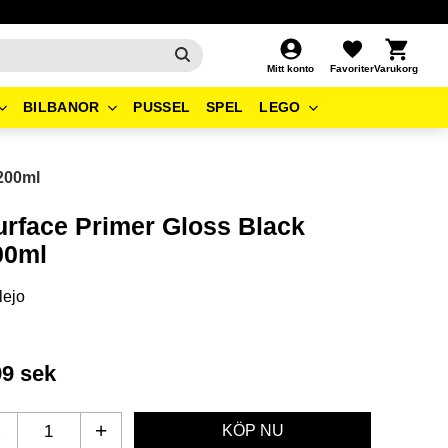
Kundvagn
Favoriter
Mitt konto
BILBANOR
PUSSEL
SPEL
LEGO
 200ml
urface Primer Gloss Black
00ml
lejo
99
sek
-
+