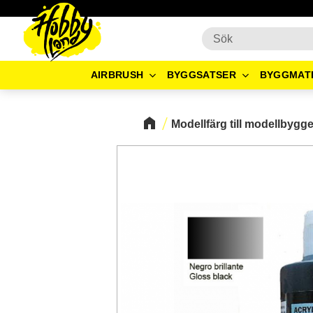
AIRBRUSH
BYGGSATSER
BYGGMAT
Modellfärg till modellbygg