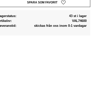
Lägg till i favoriter
agerstatus
43 st i lager
rtikelnr
VAL74600
everanstid
skickas från oss inom 0-1 vardagar