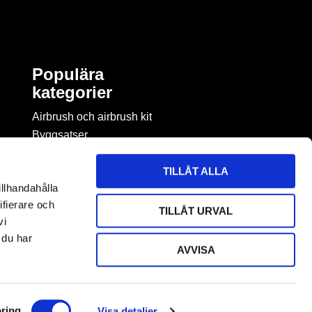
Populära
kategorier
Airbrush och airbrush kit
Byggsatser
Böcker & tidningar om
modellbygge
TILLÅT ALLA
Byggmaterial
illhandahålla
Figurspel
ifierare och
TILLÅT URVAL
LEGO
vi
 du har
AVVISA
ring
Visa detaljer