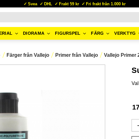
Svea
DHL
Frakt 59 kr
Fri frakt från 1.000 kr
ERIAL
DIORAMA
FIGURSPEL
FÄRG
VERKTYG
e
Färger från Vallejo
Primer från Vallejo
Vallejo Primer
S
Val
1