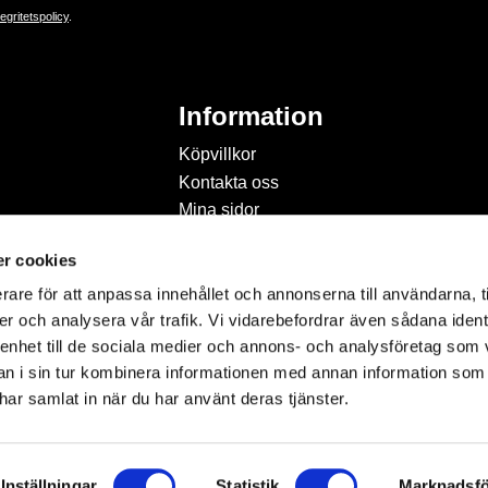
tegritetspolicy
.
Information
Köpvillkor
Kontakta oss
Mina sidor
Om Hobbyland
r cookies
Personuppgiftspolicy och
cookies
rare för att anpassa innehållet och annonserna till användarna, t
Inspiration & Passion
er och analysera vår trafik. Vi vidarebefordrar även sådana ident
 enhet till de sociala medier och annons- och analysföretag som 
 i sin tur kombinera informationen med annan information som
e har samlat in när du har använt deras tjänster.
Inställningar
Statistik
Marknadsfö