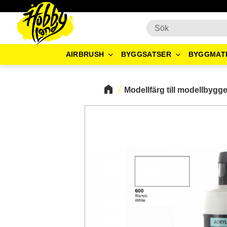
AIRBRUSH
BYGGSATSER
BYGGMAT
Modellfärg till modellbygg