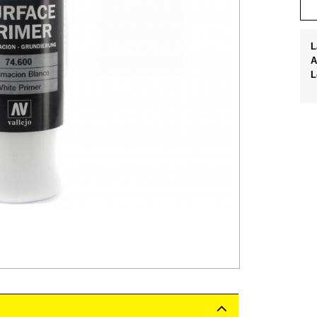
L
A
L