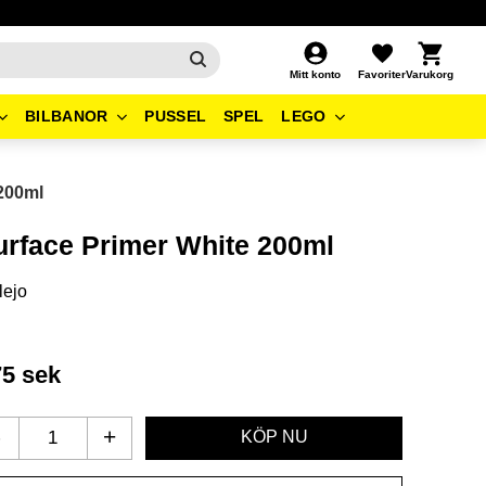
Kundvagn
Favoriter
Mitt konto
BILBANOR
PUSSEL
SPEL
LEGO
 200ml
urface Primer White 200ml
lejo
75
sek
-
+