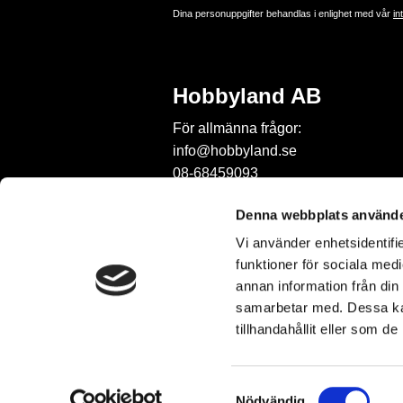
Dina personuppgifter behandlas i enlighet med vår
in
Hobbyland AB
För allmänna frågor:
info@hobbyland.se
08-68459093
För frågor om beställningar:
Denna webbplats använde
order@hobbyland.se
Vi använder enhetsidentifie
08-68459093
funktioner för sociala medi
Telefontid:
annan information från din
vardagar mellan 9-11
samarbetar med. Dessa kan
tillhandahållit eller som d
S
Nödvändig