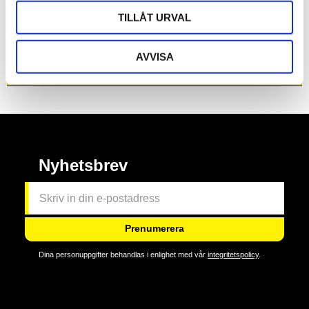
having a little cup of Battlefield Basing Glue to dip the
TILLÅT URVAL
tuft in and make the process flow easier - but for speedy
mounting of tufts Super Glue is the way to go.
AVVISA
Omdömen
Nyhetsbrev
Prenumerera
Dina personuppgifter behandlas i enlighet med vår
integritetspolicy
.