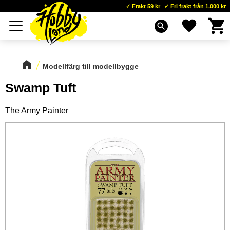
Frakt 59 kr
Fri frakt från 1.000 kr
Kundva
Favoriter
Meny
search
Modellfärg till modellbygge
Swamp Tuft
The Army Painter