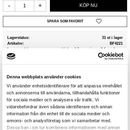
-
+
Lägg till i favoriter
Lagerstatus
31 st i lager
Artikelnr
BF4221
Leveranstid
skickas från oss inom 0-1 vardagar
Allmänt
Denna webbplats använder cookies
Beskrivning från tillverkaren
Vi använder enhetsidentifierare för att anpassa innehållet
och annonserna till användarna, tillhandahålla funktioner
It came from the swamp! A very realistic look and very
för sociala medier och analysera vår trafik. Vi
good to combine this tuft with others for great effects.
vidarebefordrar även sådana identifierare och annan
Create miniature scenery bases with these model
information från din enhet till de sociala medier och
basing materials. Tufts are very easily applicable, and
annons- och analysföretag som vi samarbetar med.
can be used to add details to your battlefields as well as
Dessa kan i sin tur kombinera informationen med annan