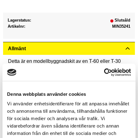
Lagerstatus
Slutsåld
Artikelnr
MIN35241
Allmänt
Detta är en modellbyggnadskit av en T-60 eller T-30
stridsvagnstorninteriör i skala 1:35. T-60 och T-30 var
sovjetiska stridsvagnar som användes under andra
världskriget. Kitet innehåller delar som kan användas
för att bygga en modell av interiören på tornet i dessa
Denna webbplats använder cookies
fordon, inklusive instrumentpaneler, ammunition och
Vi använder enhetsidentifierare för att anpassa innehållet
andra detaljer. Det är tänkt för användning av
och annonserna till användarna, tillhandahålla funktioner
modellbyggare och kräver montering och målning för att
för sociala medier och analysera vår trafik. Vi
färdigställas.
vidarebefordrar även sådana identifierare och annan
information från din enhet till de sociala medier och
T-60 var en sovjetisk lätt stridsvagn som användes