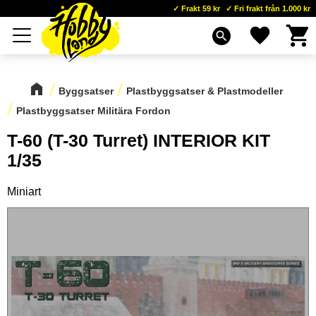
Frakt 59 kr
Fri frakt från 1.000 kr
Kundva
Favoriter
Meny
search
Byggsatser
Plastbyggsatser & Plastmodeller
Plastbyggsatser Militära Fordon
T-60 (T-30 Turret) INTERIOR KIT
1/35
Miniart