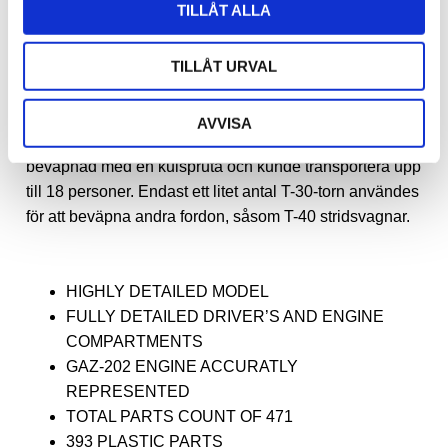
produktion upphörde 1942 efter att endast 6 292
TILLÅT ALLA
enheter hade byggts.
T-30 var ett annat sovjetiskt fordon som användes under
TILLÅT URVAL
andra världskriget. Det var en lätt bepansrad amfibisk
traktor, utvecklad för att ge stöd till ingenjörstrupper och
AVVISA
utföra sjöövergångar. T-30 hade ett svängbart torn
beväpnad med en kulspruta och kunde transportera upp
till 18 personer. Endast ett litet antal T-30-torn användes
för att beväpna andra fordon, såsom T-40 stridsvagnar.
HIGHLY DETAILED MODEL
FULLY DETAILED DRIVER’S AND ENGINE
COMPARTMENTS
GAZ-202 ENGINE ACCURATLY
REPRESENTED
TOTAL PARTS COUNT OF 471
393 PLASTIC PARTS