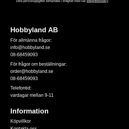
Dina personuppgifter behandlas i enlighet med vår
integritetspolicy
.
Hobbyland AB
För allmänna frågor:
info@hobbyland.se
08-68459093
För frågor om beställningar:
order@hobbyland.se
08-68459093
Telefontid:
vardagar mellan 9-11
Information
Köpvillkor
Kontakta oss