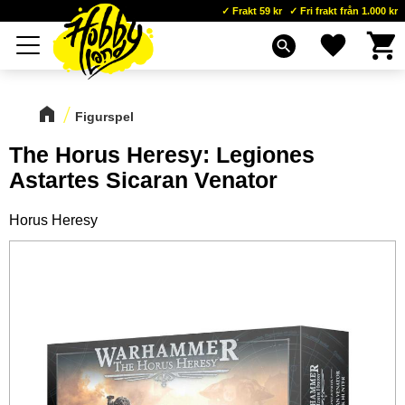
Frakt 59 kr
Fri frakt från 1.000 kr
Kundva
Favoriter
Meny
search
Figurspel
The Horus Heresy: Legiones
Astartes Sicaran Venator
Horus Heresy