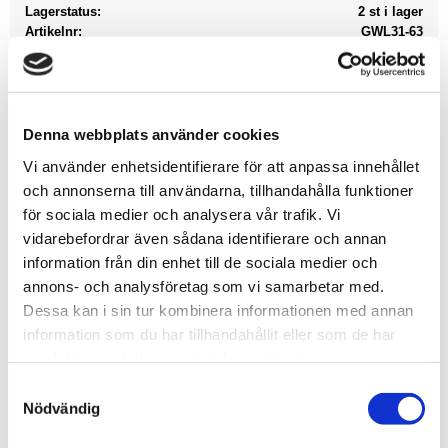
Lagerstatus
2 st i lager
Artikelnr
GWL31-63
Leveranstid
skickas från oss inom 0-1 vardagar
Allmänt
Denna webbplats använder cookies
This multipart plastic kit builds a Legion Sicaran
Vi använder enhetsidentifierare för att anpassa innehållet
och annonserna till användarna, tillhandahålla funktioner
Venator, a high-speed vehicle designed for anti-tank
för sociala medier och analysera vår trafik. Vi
operations. The Venator's chassis is dominated by the
vidarebefordrar även sådana identifierare och annan
long barrel and detailed mechanisms of its neutron
information från din enhet till de sociala medier och
beam laser, a devastating mid-range energy weapon.
annons- och analysföretag som vi samarbetar med.
The tank also boasts a pintle-mounted heavy bolter and
Dessa kan i sin tur kombinera informationen med annan
a pair of sponson-mounted secondary weapons – your
information som du har tillhandahållit eller som de har
choice of heavy bolters, heavy flamers, lascannons, or
samlat in när du har använt deras tjänster.
volkite culverins, which can be attached without glue to
S
adjust their positioning as you see fit.
Nödvändig
a
m
The kit also includes components to upgrade the