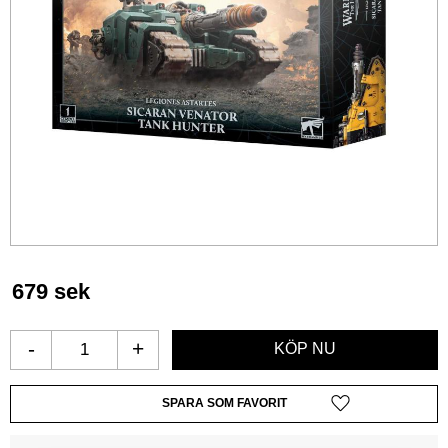
679
sek
-
+
Lägg till i favoriter