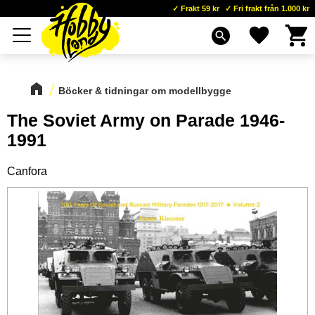
Frakt 59 kr
Fri frakt från 1.000 kr
Kundva
Favoriter
Meny
search
Böcker & tidningar om modellbygge
The Soviet Army on Parade 1946-
1991
Canfora