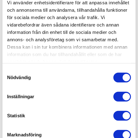
Vi använder enhetsidentifierare för att anpassa innehållet
Lagerstatus
I lager
och annonserna till användarna, tillhandahålla funktioner
Artikelnr
CAOSOVA
Leveranstid
skickas från oss inom 0-1 vardagar
för sociala medier och analysera vår trafik. Vi
vidarebefordrar även sådana identifierare och annan
information från din enhet till de sociala medier och
Allmänt
annons- och analysföretag som vi samarbetar med.
Dessa kan i sin tur kombinera informationen med annan
Omdömen
information som du har tillhandahållit eller som de har
samlat in när du har använt deras tjänster.
Produktens betyg
Baserat på 0 betyg.
S
Nödvändig
a
Du
m
t
Inställningar
y
c
k
Statistik
e
Bli den första att lämna ett omdöme.
s
Marknadsföring
v