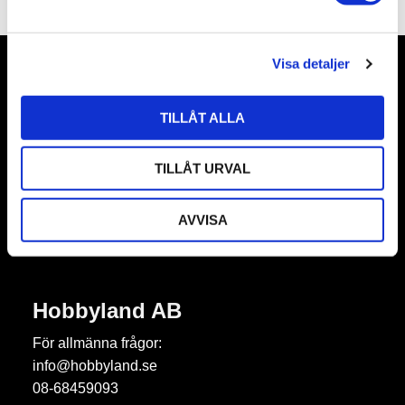
a
l
Visa detaljer
Nyhetsbrev
TILLÅT ALLA
TILLÅT URVAL
Prenumerera
AVVISA
Dina personuppgifter behandlas i enlighet med vår
integritetspolicy
.
Hobbyland AB
För allmänna frågor:
info@hobbyland.se
08-68459093