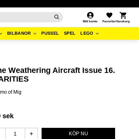
Kundvagn
Favoriter
Mitt konto
BILBANOR
PUSSEL
SPEL
LEGO
e Weathering Aircraft Issue 16.
ARITIES
mo of Mig
9
sek
-
+