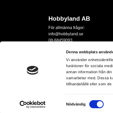
Hobbyland AB
För allmänna frågor:
info@hobbyland.se
08-68459093
För frågor om beställningar:
Denna webbplats använde
order@hobbyland.se
Vi använder enhetsidentifie
08-68459093
funktioner för sociala medi
Telefontid:
annan information från din
vardagar mellan 9-11
samarbetar med. Dessa kan
tillhandahållit eller som d
S
Nödvändig
a