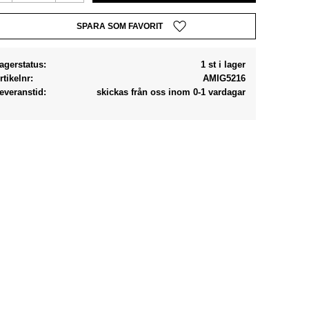
Lägg till i favoriter
agerstatus
1 st i lager
rtikelnr
AMIG5216
everanstid
skickas från oss inom 0-1 vardagar