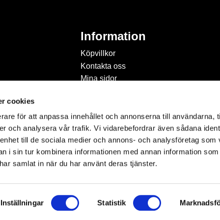
Information
Köpvillkor
Kontakta oss
Mina sidor
Om Hobbyland
r cookies
Personuppgiftspolicy och
cookies
rare för att anpassa innehållet och annonserna till användarna, t
Inspiration & Passion
er och analysera vår trafik. Vi vidarebefordrar även sådana ident
 enhet till de sociala medier och annons- och analysföretag som 
 i sin tur kombinera informationen med annan information som
e har samlat in när du har använt deras tjänster.
Inställningar
Statistik
Marknadsfö