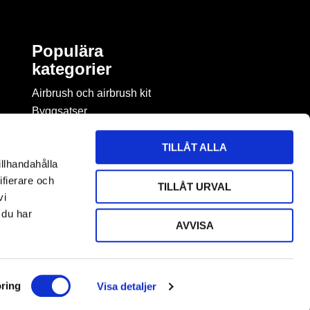
Populära
kategorier
Airbrush och airbrush kit
Byggsatser
Böcker & tidningar om
modellbygge
TILLÅT ALLA
Byggmaterial
illhandahålla
Figurspel
ifierare och
TILLÅT URVAL
LEGO
vi
 du har
AVVISA
ring
Visa detaljer