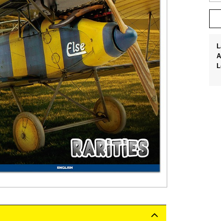
L
A
L