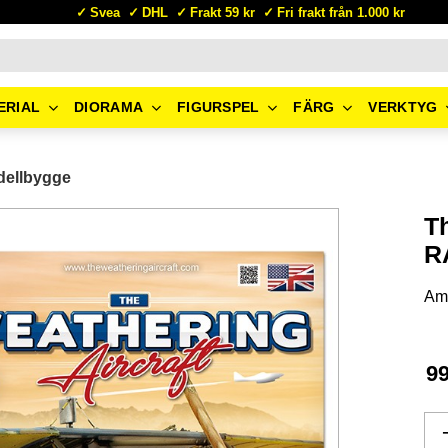
Svea
DHL
Frakt 59 kr
Fri frakt från 1.000 kr
ERIAL
DIORAMA
FIGURSPEL
FÄRG
VERKTYG
dellbygge
Th
R
Am
9