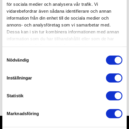
för sociala medier och analysera vår trafik. Vi
vidarebefordrar även sådana identifierare och annan
Lagerstatus
Slutsåld
information från din enhet till de sociala medier och
Artikelnr
RFM5050
annons- och analysföretag som vi samarbetar med.
Leveranstid
Okänd leveranstid
Dessa kan i sin tur kombinera informationen med annan
information som du har tillhandahållit eller som de har
samlat in när du har använt deras tjänster.
Allmänt
S
Nödvändig
a
m
t
Inställningar
y
c
k
Statistik
Omdömen
e
s
Marknadsföring
v
a