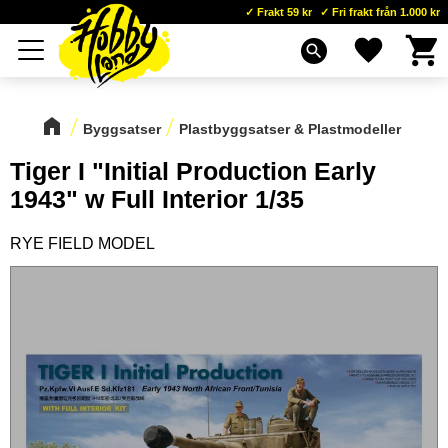
Frakt 59 kr
Fri frakt från 1.000 kr
Kundva
Favoriter
Meny
search
Byggsatser
Plastbyggsatser & Plastmodeller
Tiger I "Initial Production Early
1943" w Full Interior 1/35
RYE FIELD MODEL