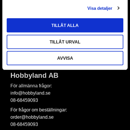
l
Nyhetsbrev
Visa detaljer
TILLÅT ALLA
Prenumerera
TILLÅT URVAL
Dina personuppgifter behandlas i enlighet med vår
integritetspolicy
.
AVVISA
Hobbyland AB
För allmänna frågor:
info@hobbyland.se
08-68459093
För frågor om beställningar:
order@hobbyland.se
08-68459093