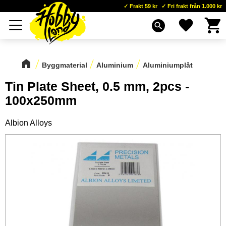
Frakt 59 kr
Fri frakt från 1.000 kr
Kundva
Favoriter
Meny
search
Byggmaterial
Aluminium
Aluminiumplåt
Tin Plate Sheet, 0.5 mm, 2pcs -
100x250mm
Albion Alloys