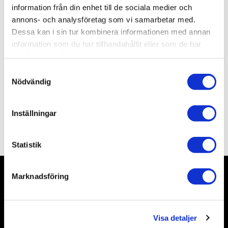
Lagerstatus
I lager
information från din enhet till de sociala medier och
Artikelnr
ALSM4M
annons- och analysföretag som vi samarbetar med.
Leveranstid
skickas från oss inom 0-1 vardagar
Dessa kan i sin tur kombinera informationen med annan
information som du har tillhandahållit eller som de har
samlat in när du har använt deras tjänster.
Allmänt
S
Nödvändig
a
m
t
Inställningar
y
Omdömen
c
k
Statistik
e
s
Marknadsföring
v
Nyhetsbrev
a
l
Visa detaljer