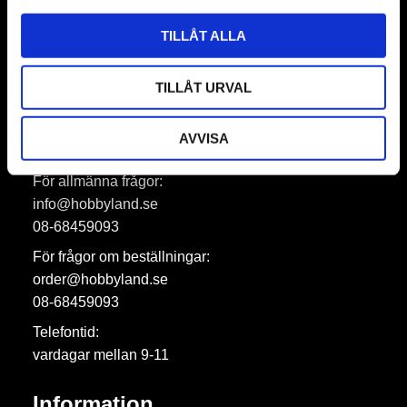
Prenumerera
TILLÅT ALLA
Dina personuppgifter behandlas i enlighet med vår
integritetspolicy
.
TILLÅT URVAL
AVVISA
Hobbyland AB
För allmänna frågor:
info@hobbyland.se
08-68459093
För frågor om beställningar:
order@hobbyland.se
08-68459093
Telefontid:
vardagar mellan 9-11
Information