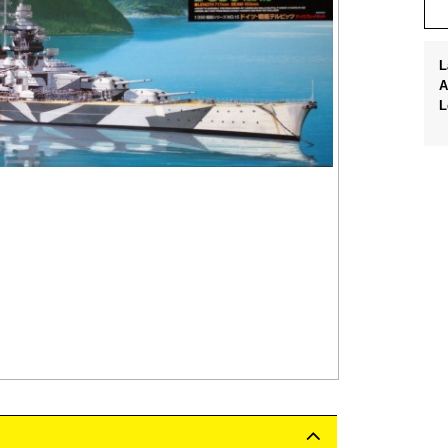
L
A
L