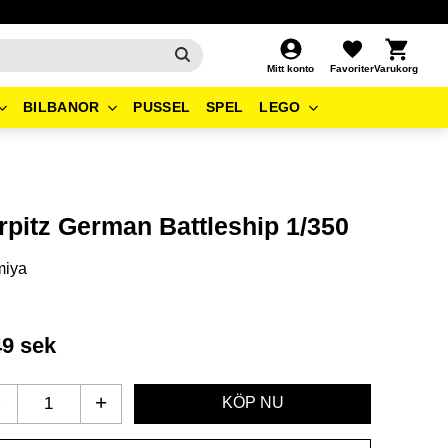
Kundvagn
Favoriter
Mitt konto
BILBANOR
PUSSEL
SPEL
LEGO
irpitz German Battleship 1/350
miya
49
sek
-
+