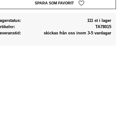
Lägg till i favoriter
agerstatus
111 st i lager
rtikelnr
TA78015
everanstid
skickas från oss inom 3-5 vardagar