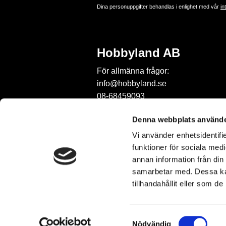
Dina personuppgifter behandlas i enlighet med vår
in
Hobbyland AB
För allmänna frågor:
info@hobbyland.se
08-68459093
För frågor om beställningar:
Denna webbplats använde
order@hobbyland.se
Vi använder enhetsidentifie
08-68459093
funktioner för sociala medi
Telefontid:
annan information från din
vardagar mellan 9-11
samarbetar med. Dessa kan
tillhandahållit eller som d
S
Nödvändig