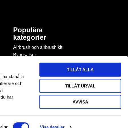
Populära
kategorier
Airbrush och airbrush kit
Byggsatser
Böcker & tidningar om
modellbygge
TILLÅT ALLA
Byggmaterial
illhandahålla
Figurspel
ifierare och
TILLÅT URVAL
LEGO
vi
 du har
AVVISA
ring
Visa detaljer