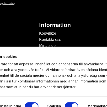
tegritetspolicy
.
Information
Köpvillkor
Kontakta oss
Mina sidor
Om Hobbyland
r cookies
Personuppgiftspolicy och
cookies
rare för att anpassa innehållet och annonserna till användarna, t
Inspiration & Passion
er och analysera vår trafik. Vi vidarebefordrar även sådana ident
 enhet till de sociala medier och annons- och analysföretag som 
 i sin tur kombinera informationen med annan information som
e har samlat in när du har använt deras tjänster.
Inställningar
Statistik
Marknadsfö