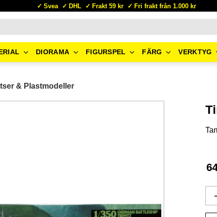
Svea
DHL
Frakt 59 kr
Fri frakt från 1.000 kr
ERIAL
DIORAMA
FIGURSPEL
FÄRG
VERKTYG
tser & Plastmodeller
T
Ta
6