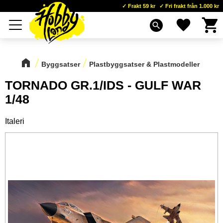
Frakt 59 kr
Fri frakt från 1.000 kr
Kundva
Favoriter
Meny
search
Byggsatser
Plastbyggsatser & Plastmodeller
TORNADO GR.1/IDS - GULF WAR
1/48
Italeri