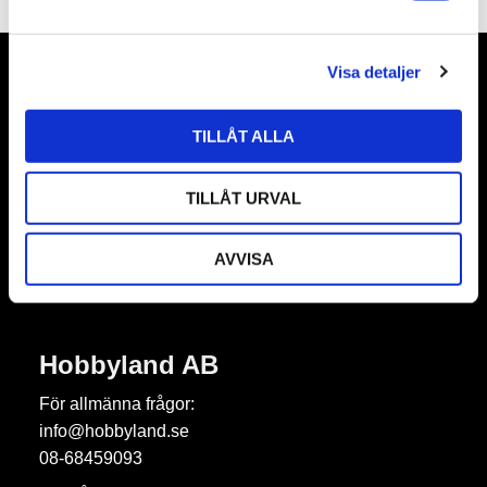
a
l
Visa detaljer
Nyhetsbrev
TILLÅT ALLA
TILLÅT URVAL
Prenumerera
Dina personuppgifter behandlas i enlighet med vår
integritetspolicy
.
AVVISA
Hobbyland AB
För allmänna frågor:
info@hobbyland.se
08-68459093