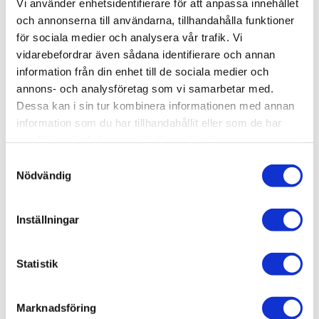
Vi använder enhetsidentifierare för att anpassa innehållet
och annonserna till användarna, tillhandahålla funktioner
-
+
för sociala medier och analysera vår trafik. Vi
vidarebefordrar även sådana identifierare och annan
information från din enhet till de sociala medier och
Lägg till i favoriter
annons- och analysföretag som vi samarbetar med.
Dessa kan i sin tur kombinera informationen med annan
Lagerstatus
2 st i lager
information som du har tillhandahållit eller som de har
Artikelnr
IT2783
samlat in när du har använt deras tjänster.
Leveranstid
skickas från oss inom 3-5 vardagar
S
Nödvändig
a
Allmänt
m
t
Inställningar
y
c
k
Statistik
e
Omdömen
s
Marknadsföring
v