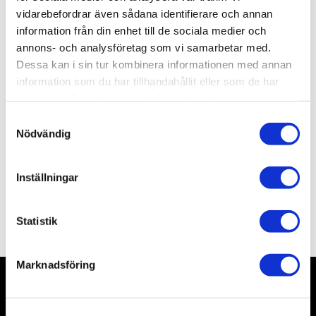
vidarebefordrar även sådana identifierare och annan
information från din enhet till de sociala medier och
annons- och analysföretag som vi samarbetar med.
Lagerstatus
Slutsåld
Dessa kan i sin tur kombinera informationen med annan
Artikelnr
MI35640
information som du har tillhandahållit eller som de har
samlat in när du har använt deras tjänster.
Allmänt
S
Nödvändig
a
m
t
Inställningar
y
c
Omdömen
k
Statistik
e
s
Marknadsföring
v
a
l
Nyhetsbrev