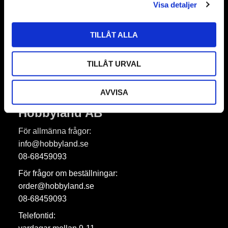
Visa detaljer
TILLÅT ALLA
Prenumerera
Dina personuppgifter behandlas i enlighet med vår
integritetspolicy
.
TILLÅT URVAL
AVVISA
Hobbyland AB
För allmänna frågor:
info@hobbyland.se
08-68459093
För frågor om beställningar:
order@hobbyland.se
08-68459093
Telefontid: