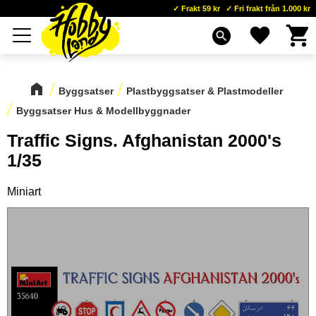
Frakt 59 kr
Fri frakt från 1.000 kr
Kundva
Favoriter
Meny
search
Byggsatser
Plastbyggsatser & Plastmodeller
Byggsatser Hus & Modellbyggnader
Traffic Signs. Afghanistan 2000's
1/35
Miniart