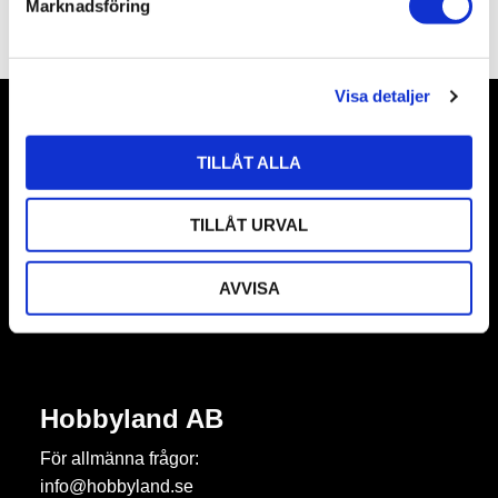
Marknadsföring
Omdömen
v
a
l
Visa detaljer
Nyhetsbrev
TILLÅT ALLA
TILLÅT URVAL
Prenumerera
AVVISA
Dina personuppgifter behandlas i enlighet med vår
integritetspolicy
.
Hobbyland AB
För allmänna frågor:
info@hobbyland.se