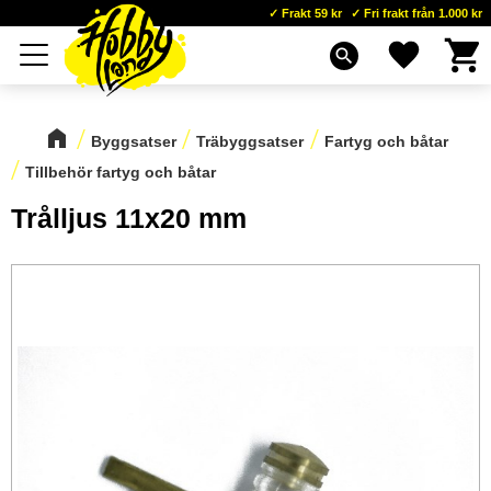
Frakt 59 kr
Fri frakt från 1.000 kr
Kundva
Favoriter
Meny
search
Byggsatser
Träbyggsatser
Fartyg och båtar
Tillbehör fartyg och båtar
Trålljus 11x20 mm