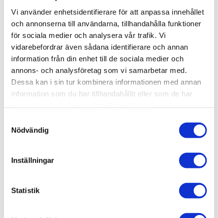
-
+
Vi använder enhetsidentifierare för att anpassa innehållet
och annonserna till användarna, tillhandahålla funktioner
för sociala medier och analysera vår trafik. Vi
Lägg till i favoriter
vidarebefordrar även sådana identifierare och annan
information från din enhet till de sociala medier och
Lagerstatus
78 st i lager
annons- och analysföretag som vi samarbetar med.
Artikelnr
BBLBF0459
Dessa kan i sin tur kombinera informationen med annan
Leveranstid
skickas från oss inom 3-5 vardagar
information som du har tillhandahållit eller som de har
samlat in när du har använt deras tjänster.
Allmänt
S
Nödvändig
a
m
t
Inställningar
y
c
k
Statistik
e
s