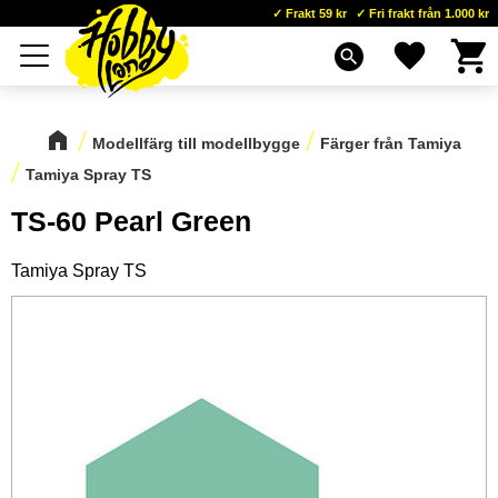
Frakt 59 kr
Fri frakt från 1.000 kr
Kundva
Favoriter
Meny
search
Modellfärg till modellbygge
Färger från Tamiya
Tamiya Spray TS
TS-60 Pearl Green
Tamiya Spray TS