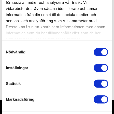
för sociala medier och analysera vår trafik. Vi
Lagerstatus
19 st i lager
Artikelnr
TA85060
vidarebefordrar även sådana identifierare och annan
Leveranstid
skickas från oss inom 3-5 vardagar
information från din enhet till de sociala medier och
annons- och analysföretag som vi samarbetar med.
Dessa kan i sin tur kombinera informationen med annan
Allmänt
information som du har tillhandahållit eller som de har
samlat in när du har använt deras tjänster.
• Färgen är en syntetisk lack som torkar på kort tid.
• Innehåll: 100 ml.
S
Nödvändig
• Tamiya sprayfärger fungerar utmärkt som
a
grundmålning, eftersom de inte påverkas av
m
efterföljande lager av akryl- eller emaljfärg. Det gör det
t
Inställningar
y
enkelt att lägga till detaljer efteråt.
c
k
Statistik
Omdömen
e
s
Marknadsföring
v
a
l