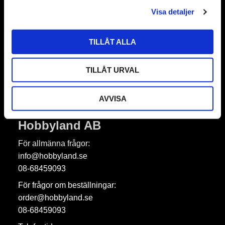
Nyhetsbrev
Visa detaljer
TILLÅT ALLA
Prenumerera
TILLÅT URVAL
Dina personuppgifter behandlas i enlighet med vår
integritetspolicy
.
AVVISA
Hobbyland AB
För allmänna frågor:
info@hobbyland.se
08-68459093
För frågor om beställningar:
order@hobbyland.se
08-68459093