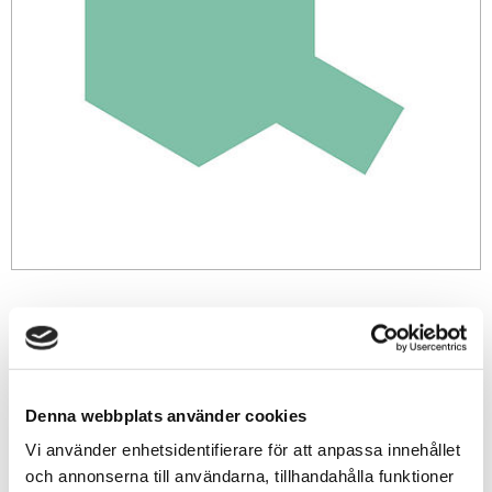
109
sek
-
+
Denna webbplats använder cookies
Vi använder enhetsidentifierare för att anpassa innehållet
Lägg till i favoriter
och annonserna till användarna, tillhandahålla funktioner