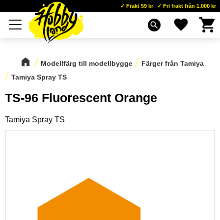
Frakt 59 kr
Fri frakt från 1.000 kr
Kundva
Favoriter
Meny
search
Modellfärg till modellbygge
Färger från Tamiya
Tamiya Spray TS
TS-96 Fluorescent Orange
Tamiya Spray TS