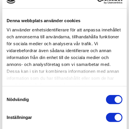
Lagerstatus
2 st i lager
Artikelnr
TA85096
Leveranstid
skickas från oss inom 0-1 vardagar
Denna webbplats använder cookies
Vi använder enhetsidentifierare för att anpassa innehållet
Allmänt
och annonserna till användarna, tillhandahålla funktioner
för sociala medier och analysera vår trafik. Vi
vidarebefordrar även sådana identifierare och annan
information från din enhet till de sociala medier och
annons- och analysföretag som vi samarbetar med.
Dessa kan i sin tur kombinera informationen med annan
information som du har tillhandahållit eller som de har
samlat in när du har använt deras tjänster.
S
Nödvändig
a
m
Varning.
t
Inställningar
Produkten innehåller extremt brandfarlig aerosol.
y
Tryckbehållare: kan spricka vid upphettning.
c