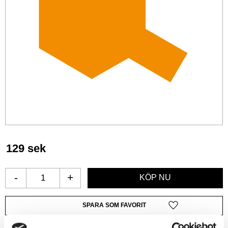
129
sek
-
+
Lägg till i favoriter