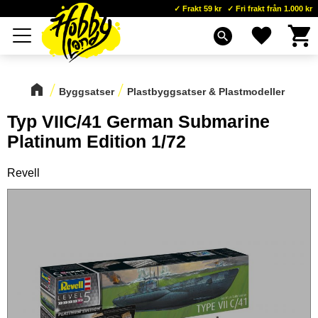
Frakt 59 kr
Fri frakt från 1.000 kr
Kundva
Favoriter
Meny
search
Byggsatser
Plastbyggsatser & Plastmodeller
Typ VIIC/41 German Submarine
Platinum Edition 1/72
Revell