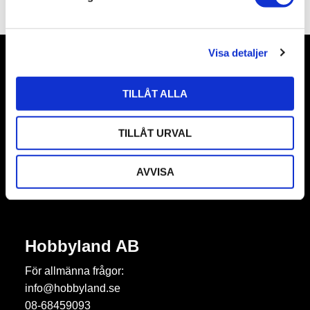
v
a
l
Visa detaljer
Nyhetsbrev
TILLÅT ALLA
TILLÅT URVAL
Prenumerera
AVVISA
Dina personuppgifter behandlas i enlighet med vår
integritetspolicy
.
Hobbyland AB
För allmänna frågor:
info@hobbyland.se
08-68459093