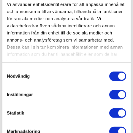
Vi använder enhetsidentifierare för att anpassa innehållet
och annonserna till användarna, tillhandahålla funktioner
BEVAKA
för sociala medier och analysera vår trafik. Vi
vidarebefordrar även sådana identifierare och annan
Lägg till i favoriter
information från din enhet till de sociala medier och
annons- och analysföretag som vi samarbetar med.
Dessa kan i sin tur kombinera informationen med annan
information som du har tillhandahållit eller som de har
Lagerstatus
Slutsåld
samlat in när du har använt deras tjänster.
Artikelnr
RE05163
Leveranstid
ca 2-4 veckor efter beställning
S
Nödvändig
a
m
Allmänt
t
Inställningar
y
c
k
Statistik
e
s
Omdömen
Marknadsföring