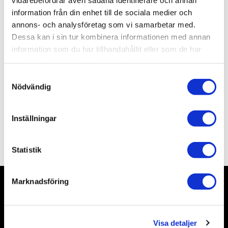
Lagerstatus
1 st i lager
information från din enhet till de sociala medier och
Artikelnr
TA78012
annons- och analysföretag som vi samarbetar med.
Leveranstid
skickas från oss inom 0-1 vardagar
Dessa kan i sin tur kombinera informationen med annan
information som du har tillhandahållit eller som de har
samlat in när du har använt deras tjänster.
Allmänt
S
Nödvändig
a
m
t
Inställningar
y
Omdömen
c
k
Statistik
e
s
Marknadsföring
v
a
Nyhetsbrev
l
Visa detaljer