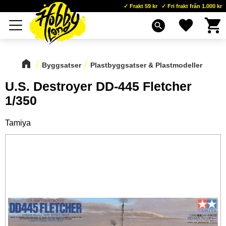
Frakt 59 kr
Fri frakt från 1.000 kr
Kundva
Favoriter
Meny
search
Byggsatser
Plastbyggsatser & Plastmodeller
U.S. Destroyer DD-445 Fletcher
1/350
Tamiya