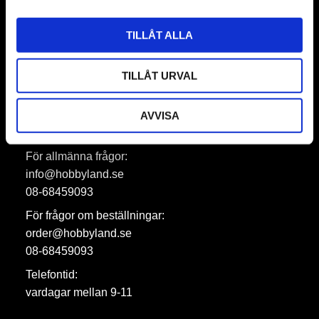
Prenumerera
TILLÅT ALLA
Dina personuppgifter behandlas i enlighet med vår
integritetspolicy
.
TILLÅT URVAL
AVVISA
Hobbyland AB
För allmänna frågor:
info@hobbyland.se
08-68459093
För frågor om beställningar:
order@hobbyland.se
08-68459093
Telefontid:
vardagar mellan 9-11