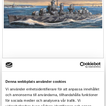
289
sek
Denna webbplats använder cookies
-
+
Vi använder enhetsidentifierare för att anpassa innehållet
och annonserna till användarna, tillhandahålla funktioner
Lägg till i favoriter
för sociala medier och analysera vår trafik. Vi
vidarebefordrar även sådana identifierare och annan