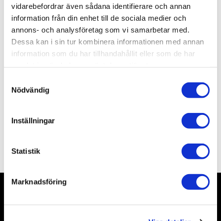
vidarebefordrar även sådana identifierare och annan
Lagerstatus
5 st i lager
Artikelnr
TA35158
information från din enhet till de sociala medier och
Leveranstid
skickas från oss inom 3-5 vardagar
annons- och analysföretag som vi samarbetar med.
Dessa kan i sin tur kombinera informationen med annan
information som du har tillhandahållit eller som de har
Allmänt
samlat in när du har använt deras tjänster.
S
Nödvändig
a
m
t
Inställningar
y
c
Omdömen
k
Statistik
e
s
Marknadsföring
v
a
Nyhetsbrev
l