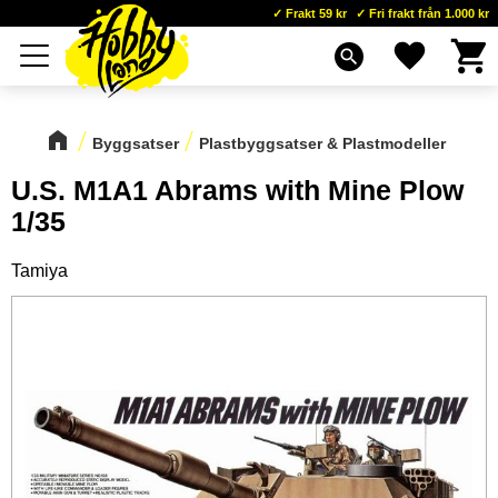
Frakt 59 kr
Fri frakt från 1.000 kr
Kundva
Favoriter
Meny
search
Byggsatser
Plastbyggsatser & Plastmodeller
U.S. M1A1 Abrams with Mine Plow
1/35
Tamiya