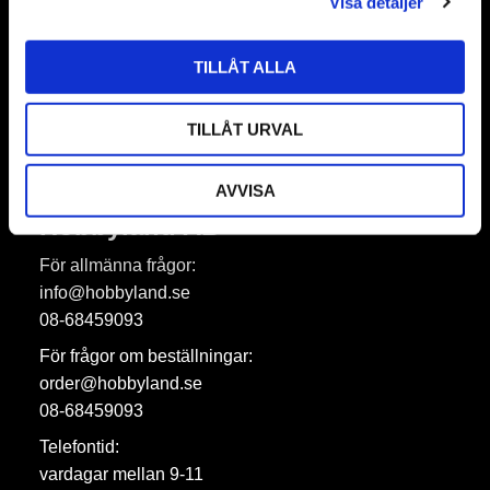
Visa detaljer
TILLÅT ALLA
Prenumerera
Dina personuppgifter behandlas i enlighet med vår
integritetspolicy
.
TILLÅT URVAL
AVVISA
Hobbyland AB
För allmänna frågor:
info@hobbyland.se
08-68459093
För frågor om beställningar:
order@hobbyland.se
08-68459093
Telefontid:
vardagar mellan 9-11