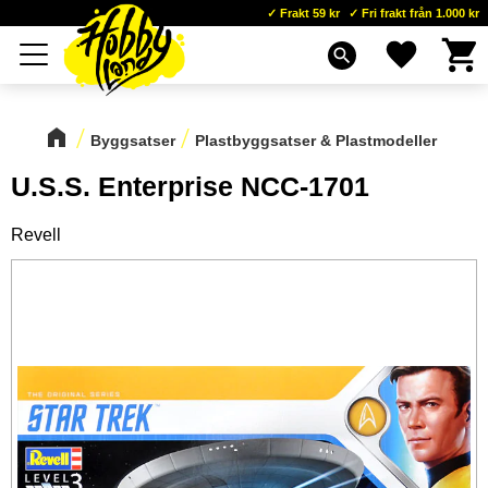
Frakt 59 kr
Fri frakt från 1.000 kr
Kundva
Favoriter
Meny
search
Byggsatser
Plastbyggsatser & Plastmodeller
U.S.S. Enterprise NCC-1701
Revell