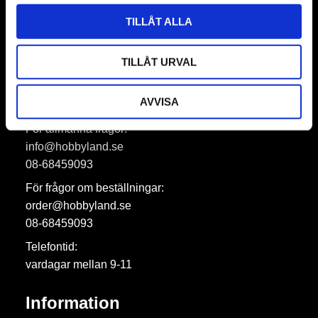
Prenumerera
TILLÅT ALLA
Dina personuppgifter behandlas i enlighet med vår
integritetspolicy
.
TILLÅT URVAL
Hobbyland AB
AVVISA
För allmänna frågor:
info@hobbyland.se
08-68459093
För frågor om beställningar:
order@hobbyland.se
08-68459093
Telefontid:
vardagar mellan 9-11
Information