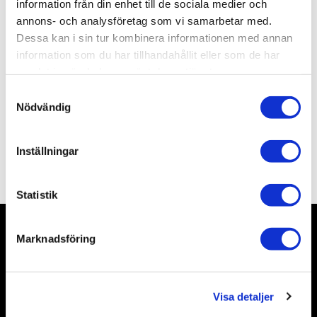
Artikelnr
RE04991
information från din enhet till de sociala medier och
Leveranstid
Väntas av leverantör: 2026-09-17
annons- och analysföretag som vi samarbetar med.
Dessa kan i sin tur kombinera informationen med annan
information som du har tillhandahållit eller som de har
Allmänt
samlat in när du har använt deras tjänster.
S
Nödvändig
a
m
t
Inställningar
y
Omdömen
c
k
Statistik
e
s
Marknadsföring
v
Nyhetsbrev
a
l
Visa detaljer