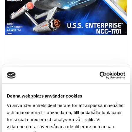
509
sek
-
+
Denna webbplats använder cookies
Vi använder enhetsidentifierare för att anpassa innehållet
och annonserna till användarna, tillhandahålla funktioner
Lägg till i favoriter
för sociala medier och analysera vår trafik. Vi
vidarebefordrar även sådana identifierare och annan
Lagerstatus
Beställningsvara