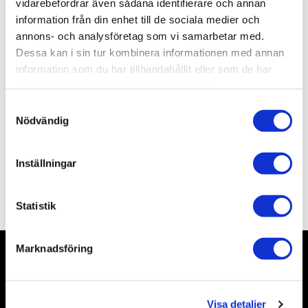
vidarebefordrar även sådana identifierare och annan
Lagerstatus
Slutsåld
information från din enhet till de sociala medier och
Artikelnr
HB81806
annons- och analysföretag som vi samarbetar med.
Leveranstid
ca 14 dagar efter beställning
Dessa kan i sin tur kombinera informationen med annan
1 Betyg
information som du har tillhandahållit eller som de har
samlat in när du har använt deras tjänster.
S
Allmänt
Nödvändig
a
m
t
Inställningar
y
Omdömen
c
k
Statistik
e
s
Marknadsföring
v
a
Nyhetsbrev
l
Visa detaljer