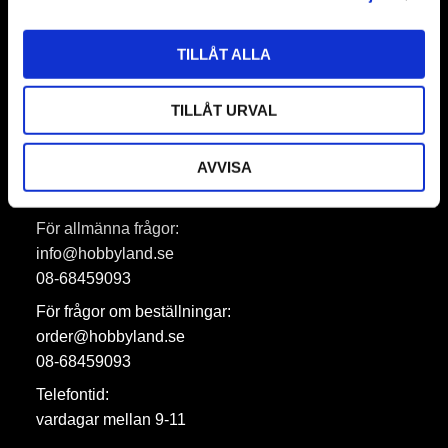
TILLÅT ALLA
Prenumerera
Dina personuppgifter behandlas i enlighet med vår
integritetspolicy
.
TILLÅT URVAL
AVVISA
Hobbyland AB
För allmänna frågor:
info@hobbyland.se
08-68459093
För frågor om beställningar:
order@hobbyland.se
08-68459093
Telefontid:
vardagar mellan 9-11