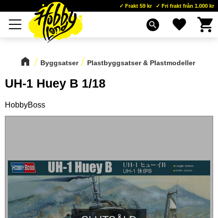
Frakt 59 kr
Fri frakt från 1.000 kr
Kundva
Favoriter
Meny
search
Byggsatser
Plastbyggsatser & Plastmodeller
UH-1 Huey B 1/18
HobbyBoss