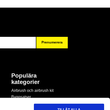
Prenumerera
Populära
kategorier
Airbrush och airbrush kit
Byggsatser
Böcker & tidningar om
modellbygge
TILLÅT ALLA