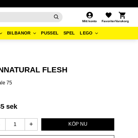
Kundvagn
Favoriter
Mitt konto
BILBANOR
PUSSEL
SPEL
LEGO
NNATURAL FLESH
le 75
35
sek
-
+