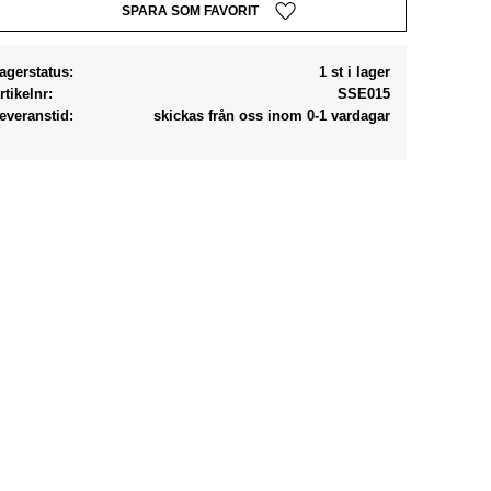
Lägg till i favoriter
agerstatus
1 st i lager
rtikelnr
SSE015
everanstid
skickas från oss inom 0-1 vardagar