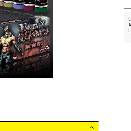
L
A
L