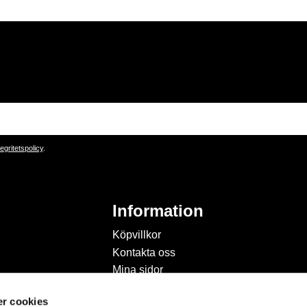
tegritetspolicy
.
Information
Köpvillkor
Kontakta oss
Mina sidor
Om Hobbyland
r cookies
Personuppgiftspolicy och