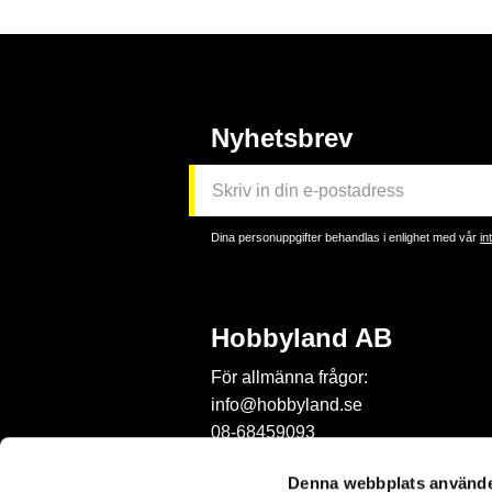
Nyhetsbrev
Dina personuppgifter behandlas i enlighet med vår
in
Hobbyland AB
För allmänna frågor:
info@hobbyland.se
08-68459093
För frågor om beställningar:
Denna webbplats använde