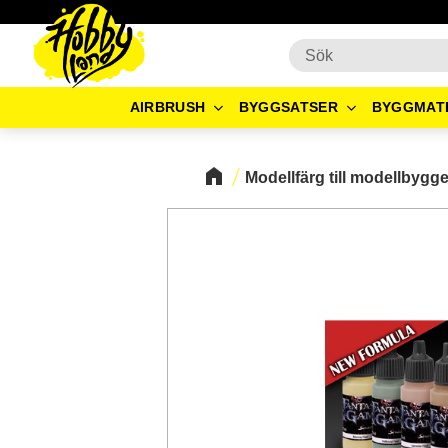
AIRBRUSH
BYGGSATSER
BYGGMAT
Modellfärg till modellbygg