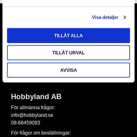
a
l
Visa detaljer
Nyhetsbrev
TILLÅT ALLA
TILLÅT URVAL
Prenumerera
Dina personuppgifter behandlas i enlighet med vår
integritetspolicy
.
AVVISA
Hobbyland AB
För allmänna frågor:
info@hobbyland.se
08-68459093
För frågor om beställningar: