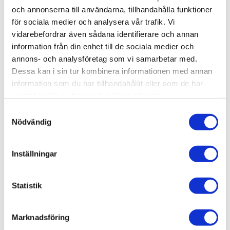
Artikelnr
TA78028
och annonserna till användarna, tillhandahålla funktioner
Leveranstid
skickas från oss inom 0-1 vardagar
för sociala medier och analysera vår trafik. Vi
vidarebefordrar även sådana identifierare och annan
information från din enhet till de sociala medier och
Allmänt
annons- och analysföretag som vi samarbetar med.
Omdömen
Dessa kan i sin tur kombinera informationen med annan
information som du har tillhandahållit eller som de har
samlat in när du har använt deras tjänster.
Produktens betyg
Baserat på 0 betyg.
S
Du
Nödvändig
a
m
t
Inställningar
y
c
k
Statistik
Bli den första att lämna ett omdöme.
e
s
Marknadsföring
v