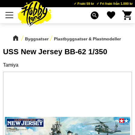
Frakt 59 kr
Fri frakt från 1.000 kr
Kundva
Favoriter
Meny
search
Byggsatser
Plastbyggsatser & Plastmodeller
USS New Jersey BB-62 1/350
Tamiya