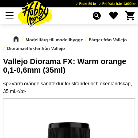
Frakt 59 kr
Fri frakt från 1.000 kr
Kundva
Favoriter
Meny
search
Modellfärg till modellbygge
Färger från Vallejo
Dioramaeffekter från Vallejo
Vallejo Diorama FX: Warm orange
0,1-0,6mm (35ml)
<p>Varm orange sandtextur för stränder och ökenlandskap,
35 ml.</p>