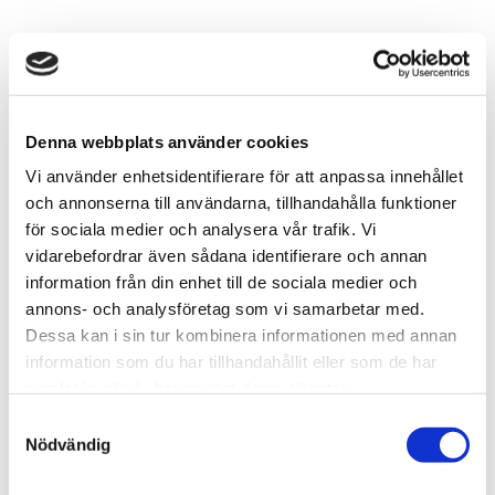
49
sek
-
+
Denna webbplats använder cookies
Vi använder enhetsidentifierare för att anpassa innehållet
Lägg till i favoriter
och annonserna till användarna, tillhandahålla funktioner
för sociala medier och analysera vår trafik. Vi
Lagerstatus
6 st i lager
vidarebefordrar även sådana identifierare och annan
Artikelnr
VAL-26319
Tillv. artikelnr
26319
information från din enhet till de sociala medier och
Leveranstid
skickas från oss inom 0-1 vardagar
annons- och analysföretag som vi samarbetar med.
Dessa kan i sin tur kombinera informationen med annan
information som du har tillhandahållit eller som de har
Allmänt
samlat in när du har använt deras tjänster.
S
Vallejo Diorama FX: Warm Orange 0,1–0,6 mm, 35 ml
Nödvändig
a
är en realistisk sandtextur i en varm orange nyans,
m
idealisk för landstigningsstränder, ökenlandskap och