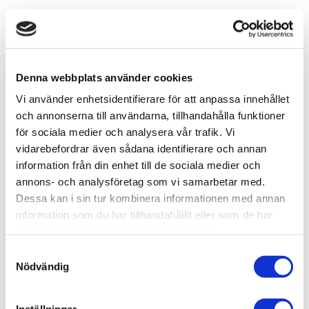
-
+
Denna webbplats använder cookies
Lägg till i favoriter
Vi använder enhetsidentifierare för att anpassa innehållet
Lagerstatus
I lager
och annonserna till användarna, tillhandahålla funktioner
Artikelnr
VAL72865
för sociala medier och analysera vår trafik. Vi
Leveranstid
skickas från oss inom 0-2 vardagar
vidarebefordrar även sådana identifierare och annan
information från din enhet till de sociala medier och
annons- och analysföretag som vi samarbetar med.
Allmänt
Dessa kan i sin tur kombinera informationen med annan
The Game Air Face Painting set contains 8 bottles of Game
information som du har tillhandahållit eller som de har
Air airbrush ready colors, 4 of which have been developed
samlat in när du har använt deras tjänster.
especially for this set, and includes detailed step by step
S
painting instructions by Angel Giráldez, showing the process
Nödvändig
a
of painting male and female faces.
m
Omdömen
t
Inställningar