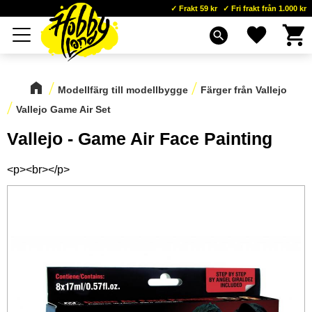
Frakt 59 kr
Fri frakt från 1.000 kr
Kundva
Favoriter
Meny
search
Modellfärg till modellbygge
Färger från Vallejo
Vallejo Game Air Set
Vallejo - Game Air Face Painting
<p><br></p>