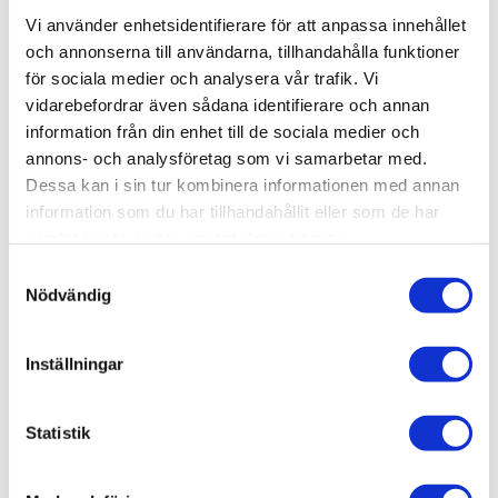
Vi använder enhetsidentifierare för att anpassa innehållet
Lagerstatus
11 st i lager
och annonserna till användarna, tillhandahålla funktioner
Artikelnr
VAL70606
för sociala medier och analysera vår trafik. Vi
Leveranstid
skickas från oss inom 0-1 vardagar
vidarebefordrar även sådana identifierare och annan
information från din enhet till de sociala medier och
annons- och analysföretag som vi samarbetar med.
Allmänt
Dessa kan i sin tur kombinera informationen med annan
information som du har tillhandahållit eller som de har
Omdömen
samlat in när du har använt deras tjänster.
Produktens betyg
Baserat på 0 betyg.
S
Nödvändig
a
Du
m
t
Inställningar
y
c
k
Statistik
e
Bli den första att lämna ett omdöme.
s