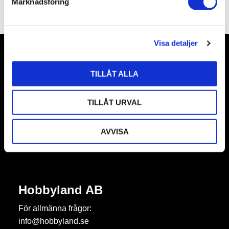
Marknadsföring
v
a
l
Visa detaljer
Nyhetsbrev
TILLÅT ALLA
TILLÅT URVAL
Prenumerera
AVVISA
Dina personuppgifter behandlas i enlighet med vår
integritetspolicy
.
Hobbyland AB
För allmänna frågor:
info@hobbyland.se