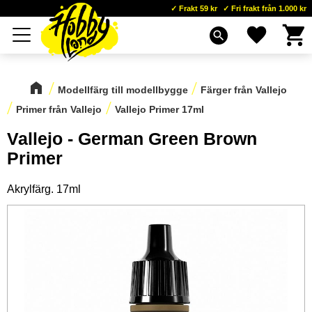
Frakt 59 kr
Fri frakt från 1.000 kr
Kundva
Favoriter
Meny
search
Modellfärg till modellbygge
Färger från Vallejo
Primer från Vallejo
Vallejo Primer 17ml
Vallejo - German Green Brown
Primer
Akrylfärg. 17ml