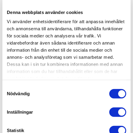
Lagerstatus
7 st i lager
Denna webbplats använder cookies
Artikelnr
VAL71248
Vi använder enhetsidentifierare för att anpassa innehållet
Leveranstid
skickas från oss inom 0-1 vardagar
och annonserna till användarna, tillhandahålla funktioner
för sociala medier och analysera vår trafik. Vi
vidarebefordrar även sådana identifierare och annan
Allmänt
information från din enhet till de sociala medier och
annons- och analysföretag som vi samarbetar med.
Vallejo Model Air – Matt akrylfärg för airbrush (18 ml)
Dessa kan i sin tur kombinera informationen med annan
är en vattenbaserad färgserie särskilt utvecklad för
information som du har tillhandahållit eller som de har
airbrushmålning av modeller. Serien erbjuder ett brett
samlat in när du har använt deras tjänster.
utbud av historiskt korrekta militärkulörer från första och
andra världskriget fram till modern tid.
S
Nödvändig
a
m
Historiskt korrekta militärfärger
t
Inställningar
Optimerad för airbrush
y
c
Snabbtorkande med hög detaljåtergivning
k
Statistik