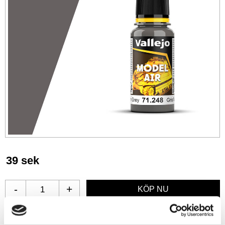
39
sek
-
+
Lägg till i favoriter