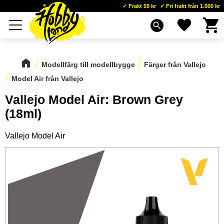
Frakt 59 kr
Fri frakt från 1.000 kr
Kundva
Favoriter
Meny
search
Modellfärg till modellbygge
Färger från Vallejo
Model Air från Vallejo
Vallejo Model Air: Brown Grey
(18ml)
Vallejo Model Air