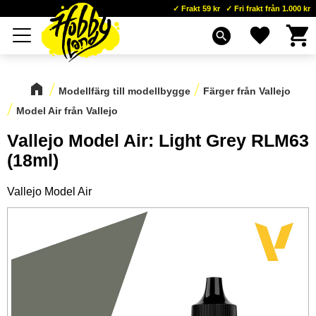
Frakt 59 kr
Fri frakt från 1.000 kr
Kundva
Favoriter
Meny
search
Modellfärg till modellbygge
Färger från Vallejo
Model Air från Vallejo
Vallejo Model Air: Light Grey RLM63
(18ml)
Vallejo Model Air