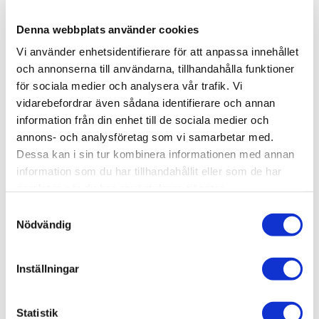
Lagerstatus
7 st i lager
Denna webbplats använder cookies
Artikelnr
VAL71260
Vi använder enhetsidentifierare för att anpassa innehållet
Leveranstid
skickas från oss inom 0-1 vardagar
och annonserna till användarna, tillhandahålla funktioner
för sociala medier och analysera vår trafik. Vi
vidarebefordrar även sådana identifierare och annan
Allmänt
information från din enhet till de sociala medier och
annons- och analysföretag som vi samarbetar med.
Vallejo Model Air – Matt akrylfärg för airbrush (18 ml)
Dessa kan i sin tur kombinera informationen med annan
är en vattenbaserad färgserie särskilt utvecklad för
information som du har tillhandahållit eller som de har
airbrushmålning av modeller. Serien erbjuder ett brett
samlat in när du har använt deras tjänster.
utbud av historiskt korrekta militärkulörer från första och
andra världskriget fram till modern tid.
S
Nödvändig
a
m
Historiskt korrekta militärfärger
t
Inställningar
Optimerad för airbrush
y
c
Snabbtorkande med hög detaljåtergivning
k
Statistik