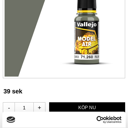
39
sek
-
+
Lägg till i favoriter