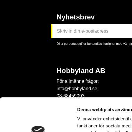
Nyhetsbrev
Dina personuppgifter behandlas i enlighet med vår
in
Hobbyland AB
För allmänna frågor:
info@hobbyland.se
08-68459093
För frågor om beställningar:
Denna webbplats använde
order@hobbyland.se
Vi använder enhetsidentifie
08-68459093
funktioner för sociala medi
Telefontid: