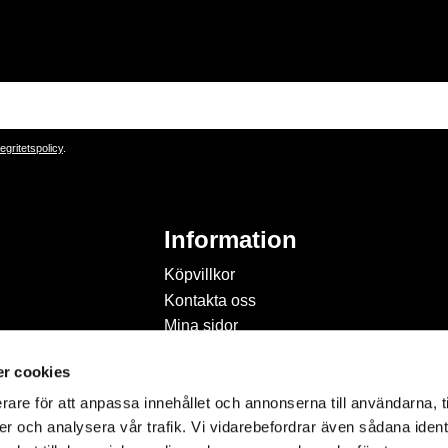
tegritetspolicy
.
Information
Köpvillkor
Kontakta oss
Mina sidor
Om Hobbyland
r cookies
Personuppgiftspolicy och
cookies
rare för att anpassa innehållet och annonserna till användarna, t
Inspiration & Passion
er och analysera vår trafik. Vi vidarebefordrar även sådana ident