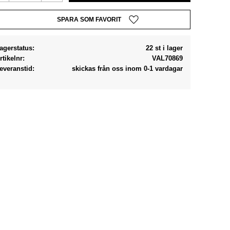
Lägg till i favoriter
agerstatus
22 st i lager
rtikelnr
VAL70869
everanstid
skickas från oss inom 0-1 vardagar