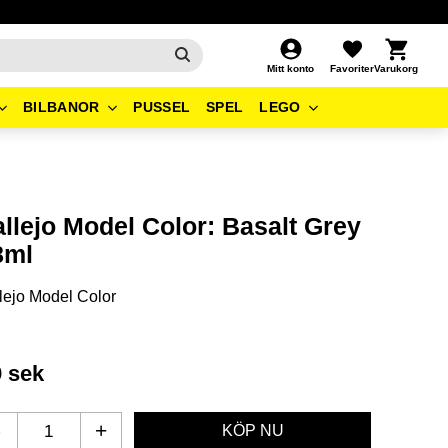
Kundvagn
Favoriter
Mitt konto
BILBANOR
PUSSEL
SPEL
LEGO
allejo Model Color: Basalt Grey
8ml
lejo Model Color
9
sek
-
+