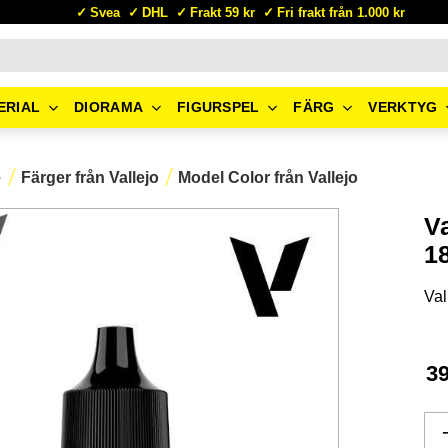
Svea
DHL
Frakt 59 kr
Fri frakt från 1.000 kr
ERIAL
DIORAMA
FIGURSPEL
FÄRG
VERKTYG
e
Färger från Vallejo
Model Color från Vallejo
V
1
Val
3