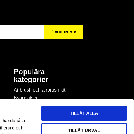
Prenumerera
Populära
kategorier
Airbrush och airbrush kit
Byggsatser
Böcker & tidningar om
modellbygge
TILLÅT ALLA
Byggmaterial
illhandahålla
Figurspel
ifierare och
TILLÅT URVAL
LEGO