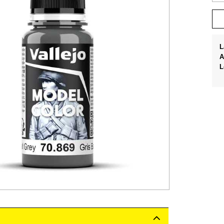
L
A
L