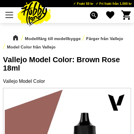
Frakt 59 kr
Fri frakt från 1.000 kr
Kundva
Favoriter
Meny
search
Modellfärg till modellbygge
Färger från Vallejo
Model Color från Vallejo
Vallejo Model Color: Brown Rose
18ml
Vallejo Model Color