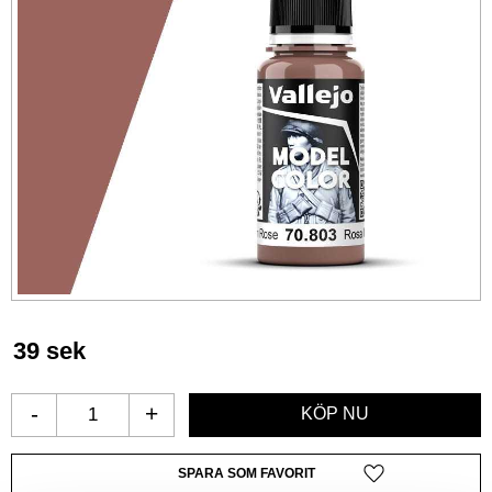
39
sek
-
+
Lägg till i favoriter