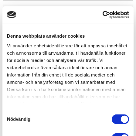
Lagerstatus
9 st i lager
Artikelnr
VAL70803
Leveranstid
skickas från oss inom 0-1 vardagar
Denna webbplats använder cookies
Vi använder enhetsidentifierare för att anpassa innehållet
Allmänt
och annonserna till användarna, tillhandahålla funktioner
för sociala medier och analysera vår trafik. Vi
vidarebefordrar även sådana identifierare och annan
information från din enhet till de sociala medier och
annons- och analysföretag som vi samarbetar med.
Dessa kan i sin tur kombinera informationen med annan
Vallejo har tagit fram en ny formulering som kommer att
information som du har tillhandahållit eller som de har
överraska dig med sin fantastiska penselvänlighet,
samlat in när du har använt deras tjänster.
utmärkta täckförmåga och suveräna matta finish.
S
Du kommer att märka att färgerna torkar snabbt och
Nödvändig
a
bildar ett homogent och självutjämnande lager som
m
bevarar även de minsta detaljerna på din modell.
t