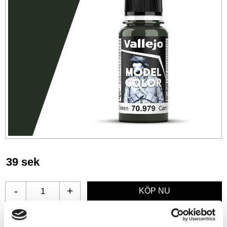
39
sek
-
+
Lägg till i favoriter