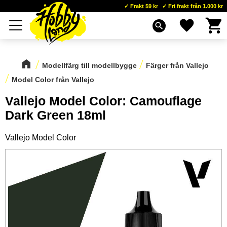
Frakt 59 kr
Fri frakt från 1.000 kr
Kundva
Favoriter
Meny
search
Modellfärg till modellbygge
Färger från Vallejo
Model Color från Vallejo
Vallejo Model Color: Camouflage
Dark Green 18ml
Vallejo Model Color