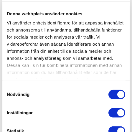
Lagerstatus
14 st i lager
Denna webbplats använder cookies
Artikelnr
VAL70979
Vi använder enhetsidentifierare för att anpassa innehållet
Leveranstid
skickas från oss inom 0-1 vardagar
och annonserna till användarna, tillhandahålla funktioner
för sociala medier och analysera vår trafik. Vi
vidarebefordrar även sådana identifierare och annan
Allmänt
information från din enhet till de sociala medier och
Vallejo har tagit fram en ny formulering som kommer att
annons- och analysföretag som vi samarbetar med.
överraska dig med sin fantastiska penselvänlighet,
Dessa kan i sin tur kombinera informationen med annan
utmärkta täckförmåga och suveräna matta finish.
information som du har tillhandahållit eller som de har
samlat in när du har använt deras tjänster.
Du kommer att märka att färgerna torkar snabbt och
S
bildar ett homogent och självutjämnande lager som
Nödvändig
a
bevarar även de minsta detaljerna på din modell.
m
Vallejo rekommenderar därför att applicera dem på en
t
förbehandlad yta med primer.
Inställningar
y
Förpackning: Model Color levereras i flaskor om 18
c
ml/0,6 fl oz med pipett. Denna förpackning förhindrar att
k
Statistik