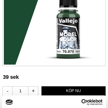
39
sek
-
+
Lägg till i favoriter