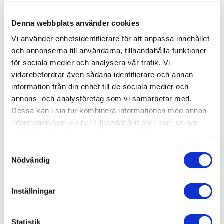
Lagerstatus
17 st i lager
Denna webbplats använder cookies
Artikelnr
VAL70970
Vi använder enhetsidentifierare för att anpassa innehållet
Leveranstid
skickas från oss inom 0-1 vardagar
och annonserna till användarna, tillhandahålla funktioner
för sociala medier och analysera vår trafik. Vi
vidarebefordrar även sådana identifierare och annan
Allmänt
information från din enhet till de sociala medier och
Vallejo har tagit fram en ny formulering som kommer att
annons- och analysföretag som vi samarbetar med.
överraska dig med sin fantastiska penselvänlighet,
Dessa kan i sin tur kombinera informationen med annan
utmärkta täckförmåga och suveräna matta finish.
information som du har tillhandahållit eller som de har
samlat in när du har använt deras tjänster.
Du kommer att märka att färgerna torkar snabbt och
S
bildar ett homogent och självutjämnande lager som
Nödvändig
a
bevarar även de minsta detaljerna på din modell.
m
Vallejo rekommenderar därför att applicera dem på en
t
förbehandlad yta med primer.
Inställningar
y
Förpackning: Model Color levereras i flaskor om 18
c
ml/0,6 fl oz med pipett. Denna förpackning förhindrar att
k
Statistik