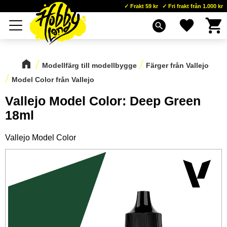
Frakt 59 kr
Fri frakt från 1.000 kr
Kundva
Favoriter
Meny
search
Modellfärg till modellbygge
Färger från Vallejo
Model Color från Vallejo
Vallejo Model Color: Deep Green
18ml
Vallejo Model Color