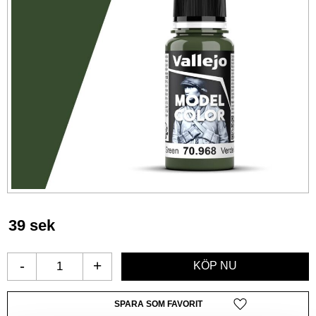
39
sek
-
+
Lägg till i favoriter