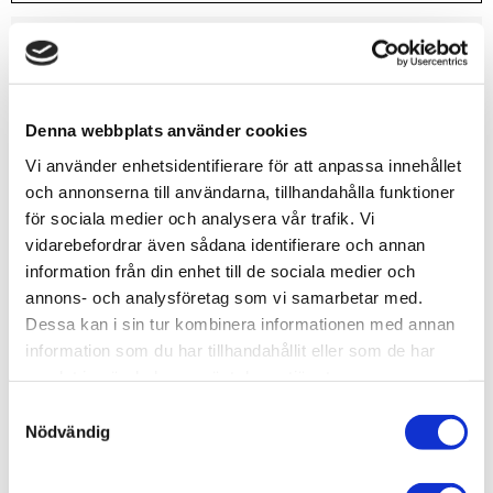
Lagerstatus
9 st i lager
Artikelnr
VAL70968
Leveranstid
skickas från oss inom 0-1 vardagar
Denna webbplats använder cookies
Vi använder enhetsidentifierare för att anpassa innehållet
Allmänt
och annonserna till användarna, tillhandahålla funktioner
för sociala medier och analysera vår trafik. Vi
vidarebefordrar även sådana identifierare och annan
information från din enhet till de sociala medier och
annons- och analysföretag som vi samarbetar med.
Dessa kan i sin tur kombinera informationen med annan
Vallejo har tagit fram en ny formulering som kommer att
information som du har tillhandahållit eller som de har
överraska dig med sin fantastiska penselvänlighet,
samlat in när du har använt deras tjänster.
utmärkta täckförmåga och suveräna matta finish.
S
Du kommer att märka att färgerna torkar snabbt och
Nödvändig
a
bildar ett homogent och självutjämnande lager som
m
bevarar även de minsta detaljerna på din modell.
t