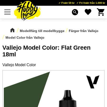
Frakt 59 kr
Fri frakt från 1.000 kr
Kundva
Favoriter
Meny
search
Modellfärg till modellbygge
Färger från Vallejo
Model Color från Vallejo
Vallejo Model Color: Flat Green
18ml
Vallejo Model Color