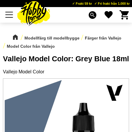
Frakt 59 kr
Fri frakt från 1.000 kr
Kundva
Favoriter
Meny
search
Modellfärg till modellbygge
Färger från Vallejo
Model Color från Vallejo
Vallejo Model Color: Grey Blue 18ml
Vallejo Model Color