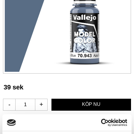
39
sek
-
+
Lägg till i favoriter