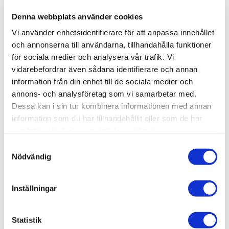
Lagerstatus
21 st i lager
Denna webbplats använder cookies
Artikelnr
VAL70943
Leveranstid
skickas från oss inom 0-1 vardagar
Vi använder enhetsidentifierare för att anpassa innehållet
och annonserna till användarna, tillhandahålla funktioner
för sociala medier och analysera vår trafik. Vi
Allmänt
vidarebefordrar även sådana identifierare och annan
information från din enhet till de sociala medier och
Vallejo har tagit fram en ny formulering som kommer att
annons- och analysföretag som vi samarbetar med.
överraska dig med sin fantastiska penselvänlighet,
Dessa kan i sin tur kombinera informationen med annan
utmärkta täckförmåga och suveräna matta finish.
information som du har tillhandahållit eller som de har
Du kommer att märka att färgerna torkar snabbt och
samlat in när du har använt deras tjänster.
bildar ett homogent och självutjämnande lager som
S
bevarar även de minsta detaljerna på din modell.
Nödvändig
a
Vallejo rekommenderar därför att applicera dem på en
m
förbehandlad yta med primer.
t
Inställningar
y
Förpackning: Model Color levereras i flaskor om 18
c
ml/0,6 fl oz med pipett. Denna förpackning förhindrar att
k
Statistik
färgen avdunstar eller torkar i behållaren, vilket gör att