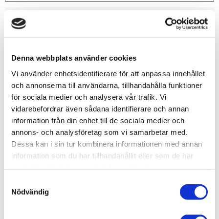
Lagerstatus
6 st i lager
Artikelnr
VAL70870
Leveranstid
skickas från oss inom 0-1 vardagar
Denna webbplats använder cookies
Vi använder enhetsidentifierare för att anpassa innehållet
Allmänt
och annonserna till användarna, tillhandahålla funktioner
för sociala medier och analysera vår trafik. Vi
vidarebefordrar även sådana identifierare och annan
information från din enhet till de sociala medier och
annons- och analysföretag som vi samarbetar med.
Dessa kan i sin tur kombinera informationen med annan
Vallejo har tagit fram en ny formulering som kommer att
information som du har tillhandahållit eller som de har
överraska dig med sin fantastiska penselvänlighet,
samlat in när du har använt deras tjänster.
utmärkta täckförmåga och suveräna matta finish.
S
Du kommer att märka att färgerna torkar snabbt och
Nödvändig
a
bildar ett homogent och självutjämnande lager som
m
bevarar även de minsta detaljerna på din modell.
t