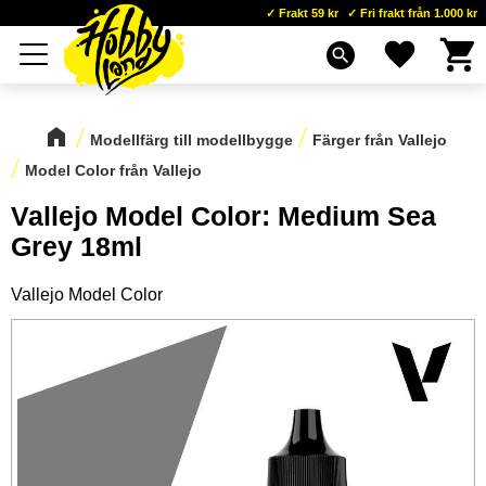
Frakt 59 kr
Fri frakt från 1.000 kr
Kundva
Favoriter
Meny
search
Modellfärg till modellbygge
Färger från Vallejo
Model Color från Vallejo
Vallejo Model Color: Medium Sea
Grey 18ml
Vallejo Model Color