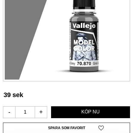
39
sek
-
+
Lägg till i favoriter