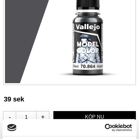
39
sek
-
+
Lägg till i favoriter