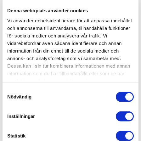
Denna webbplats använder cookies
Lagerstatus
32 st i lager
Artikelnr
VAL70864
Vi använder enhetsidentifierare för att anpassa innehållet
Leveranstid
skickas från oss inom 0-1 vardagar
och annonserna till användarna, tillhandahålla funktioner
för sociala medier och analysera vår trafik. Vi
vidarebefordrar även sådana identifierare och annan
Allmänt
information från din enhet till de sociala medier och
annons- och analysföretag som vi samarbetar med.
De metalliska färgerna har omarbetats för att ge
Dessa kan i sin tur kombinera informationen med annan
förbättrad täckförmåga, smidigare applicering och bättre
information som du har tillhandahållit eller som de har
självutjämnande egenskaper. De sprids mycket lätt och
samlat in när du har använt deras tjänster.
innehåller nya metallpigment med ultrafina partiklar som
S
ger en mycket realistisk yta.
Nödvändig
a
De metalliska färgerna kan blandas med varandra för att
m
skapa nya nyanser.
t
Inställningar
y
Förpackning: Model Color levereras i flaskor om 18
c
ml/0,6 fl oz med pipett. Denna förpackning förhindrar att
k
Statistik
färgen avdunstar eller torkar i behållaren, vilket gör att