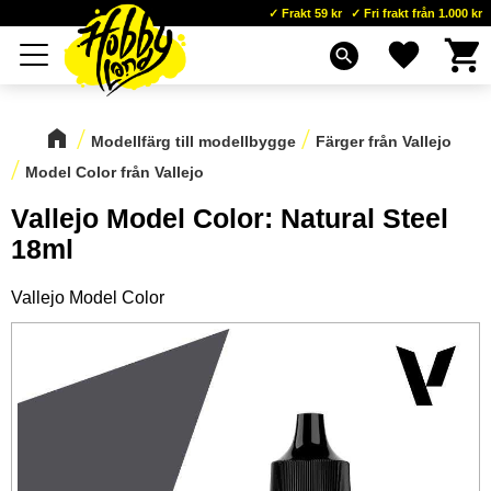
Frakt 59 kr
Fri frakt från 1.000 kr
Kundva
Favoriter
Meny
search
Modellfärg till modellbygge
Färger från Vallejo
Model Color från Vallejo
Vallejo Model Color: Natural Steel
18ml
Vallejo Model Color