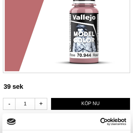
39
sek
-
+
Lägg till i favoriter