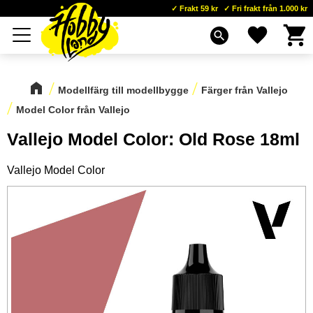
Frakt 59 kr
Fri frakt från 1.000 kr
Kundva
Favoriter
Meny
search
Modellfärg till modellbygge
Färger från Vallejo
Model Color från Vallejo
Vallejo Model Color: Old Rose 18ml
Vallejo Model Color