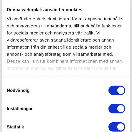
Lagerstatus
8 st i lager
Denna webbplats använder cookies
Artikelnr
VAL70944
Leveranstid
skickas från oss inom 0-1 vardagar
Vi använder enhetsidentifierare för att anpassa innehållet
och annonserna till användarna, tillhandahålla funktioner
för sociala medier och analysera vår trafik. Vi
Allmänt
vidarebefordrar även sådana identifierare och annan
information från din enhet till de sociala medier och
Vallejo har tagit fram en ny formulering som kommer att
annons- och analysföretag som vi samarbetar med.
överraska dig med sin fantastiska penselvänlighet,
Dessa kan i sin tur kombinera informationen med annan
utmärkta täckförmåga och suveräna matta finish.
information som du har tillhandahållit eller som de har
Du kommer att märka att färgerna torkar snabbt och
samlat in när du har använt deras tjänster.
bildar ett homogent och självutjämnande lager som
S
bevarar även de minsta detaljerna på din modell.
Nödvändig
a
Vallejo rekommenderar därför att applicera dem på en
m
förbehandlad yta med primer.
t
Inställningar
y
Förpackning: Model Color levereras i flaskor om 18
c
ml/0,6 fl oz med pipett. Denna förpackning förhindrar att
k
Statistik
färgen avdunstar eller torkar i behållaren, vilket gör att