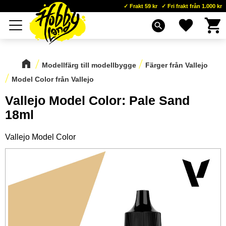
Frakt 59 kr
Fri frakt från 1.000 kr
Kundva
Favoriter
Meny
search
Modellfärg till modellbygge
Färger från Vallejo
Model Color från Vallejo
Vallejo Model Color: Pale Sand
18ml
Vallejo Model Color