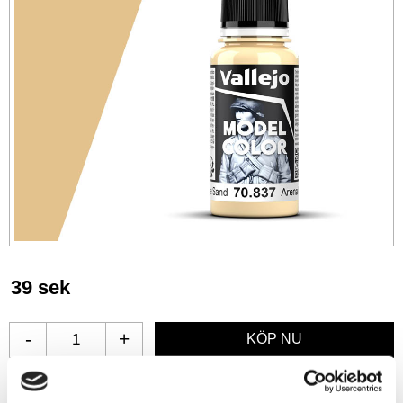
39
sek
-
+
Lägg till i favoriter