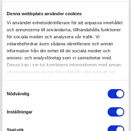
Lagerstatus
51 st i lager
Denna webbplats använder cookies
Artikelnr
VAL70837
Vi använder enhetsidentifierare för att anpassa innehållet
Leveranstid
skickas från oss inom 0-1 vardagar
och annonserna till användarna, tillhandahålla funktioner
för sociala medier och analysera vår trafik. Vi
vidarebefordrar även sådana identifierare och annan
Allmänt
information från din enhet till de sociala medier och
Vallejo har tagit fram en ny formulering som kommer att
annons- och analysföretag som vi samarbetar med.
överraska dig med sin fantastiska penselvänlighet,
Dessa kan i sin tur kombinera informationen med annan
utmärkta täckförmåga och suveräna matta finish.
information som du har tillhandahållit eller som de har
samlat in när du har använt deras tjänster.
Du kommer att märka att färgerna torkar snabbt och
S
bildar ett homogent och självutjämnande lager som
Nödvändig
a
bevarar även de minsta detaljerna på din modell.
m
Vallejo rekommenderar därför att applicera dem på en
t
förbehandlad yta med primer.
Inställningar
y
Förpackning: Model Color levereras i flaskor om 18
c
ml/0,6 fl oz med pipett. Denna förpackning förhindrar att
k
Statistik