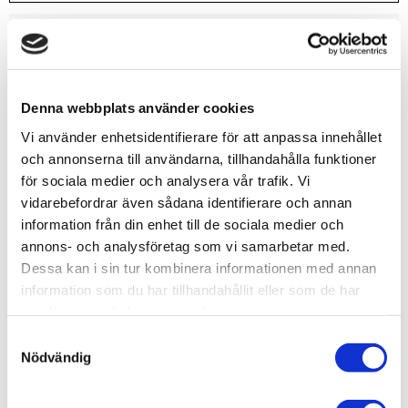
Lagerstatus
12 st i lager
Artikelnr
VAL70969
Leveranstid
skickas från oss inom 0-1 vardagar
Denna webbplats använder cookies
Vi använder enhetsidentifierare för att anpassa innehållet
Allmänt
och annonserna till användarna, tillhandahålla funktioner
för sociala medier och analysera vår trafik. Vi
vidarebefordrar även sådana identifierare och annan
information från din enhet till de sociala medier och
annons- och analysföretag som vi samarbetar med.
Dessa kan i sin tur kombinera informationen med annan
Vallejo har tagit fram en ny formulering som kommer att
information som du har tillhandahållit eller som de har
överraska dig med sin fantastiska penselvänlighet,
samlat in när du har använt deras tjänster.
utmärkta täckförmåga och suveräna matta finish.
S
Du kommer att märka att färgerna torkar snabbt och
Nödvändig
a
bildar ett homogent och självutjämnande lager som
m
bevarar även de minsta detaljerna på din modell.
t