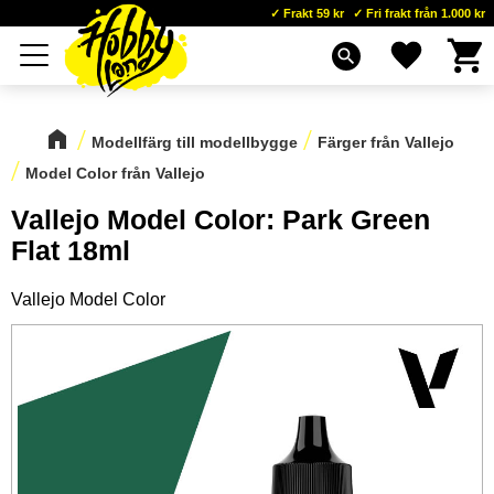
Frakt 59 kr
Fri frakt från 1.000 kr
Kundva
Favoriter
Meny
search
Modellfärg till modellbygge
Färger från Vallejo
Model Color från Vallejo
Vallejo Model Color: Park Green
Flat 18ml
Vallejo Model Color