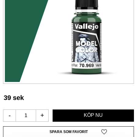
39
sek
-
+
Lägg till i favoriter