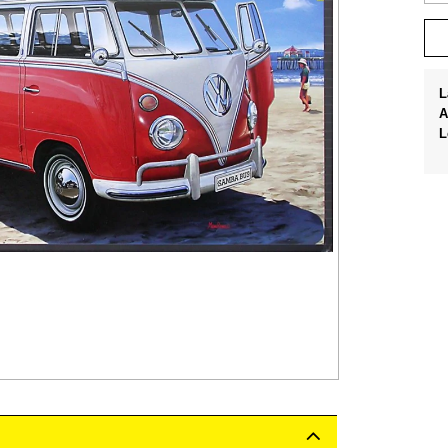
L
A
L