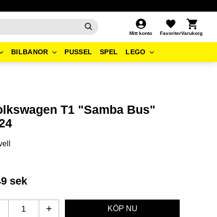
Kundvagn
Favoriter
Mitt konto
BILBANOR
PUSSEL
SPEL
LEGO
olkswagen T1 "Samba Bus"
/24
ell
49
sek
-
+