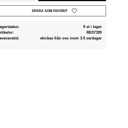
Lägg till i favoriter
agerstatus
9 st i lager
rtikelnr
RE07399
everanstid
skickas från oss inom 3-5 vardagar