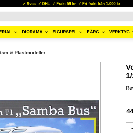
Svea
DHL
Frakt 59 kr
Fri frakt från 1.000 kr
ERIAL
DIORAMA
FIGURSPEL
FÄRG
VERKTYG
tser & Plastmodeller
V
1
Rev
4