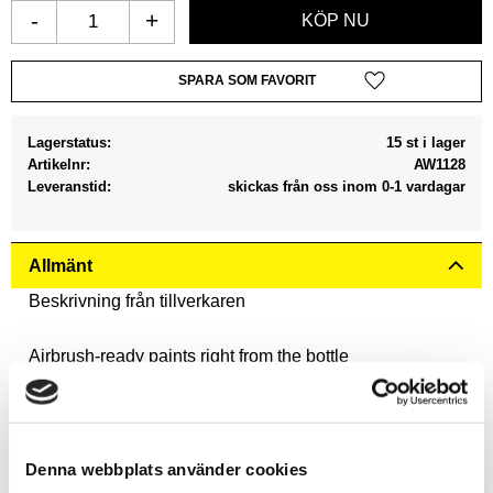
-
+
Lägg till i favoriter
Lagerstatus
15 st i lager
Artikelnr
AW1128
Leveranstid
skickas från oss inom 0-1 vardagar
Allmänt
Beskrivning från tillverkaren
Airbrush-ready paints right from the bottle
No thinning required.
Pre-loaded Mixing Balls.
Developed in a Colour Triad System.
Denna webbplats använder cookies