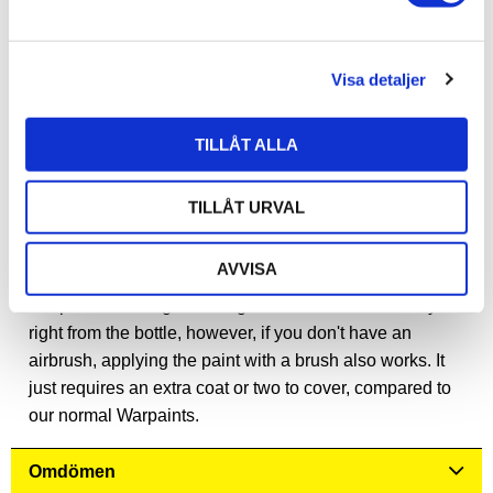
v
and that the consistency and quality are something we
a
are serious about preserving.
l
Visa detaljer
Shake Well When you purchase Warpaints™ Air the
paint inside might have separated a bit. So before
loading your airbrush, you need to shake them like this:
TILLÅT ALLA
Shake the bottle for 30 seconds
TILLÅT URVAL
Squeeze out a bit of paint to check the consistency,
ready to load
AVVISA
Don't have an airbrush? Use a brush instead The
Warpaints Air range is designed to be airbrush-ready
right from the bottle, however, if you don't have an
airbrush, applying the paint with a brush also works. It
just requires an extra coat or two to cover, compared to
our normal Warpaints.
Omdömen