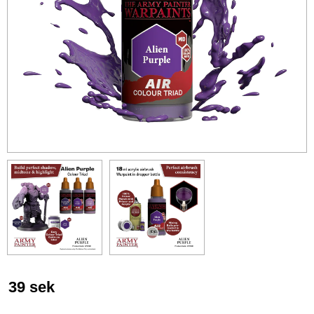
39
sek