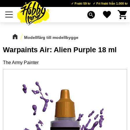
Frakt 59 kr
Fri frakt från 1.000 kr
Kundva
Favoriter
Meny
search
Modellfärg till modellbygge
Warpaints Air: Alien Purple 18 ml
The Army Painter