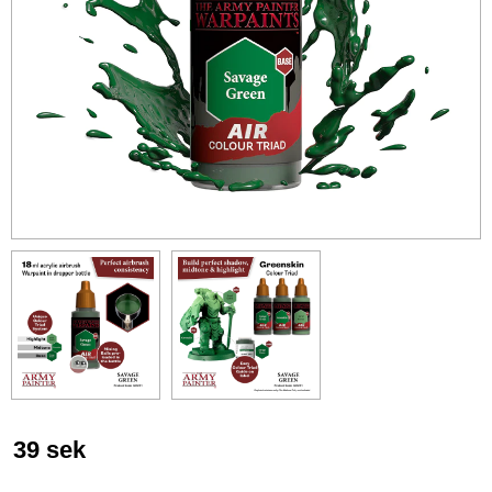
39
sek