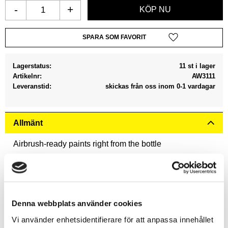
-
+
Lägg till i favoriter
Lagerstatus
11 st i lager
Artikelnr
AW3111
Leveranstid
skickas från oss inom 0-1 vardagar
Allmänt
Airbrush-ready paints right from the bottle
No thinning required.
Pre-loaded Mixing Balls.
Developed in a Colour Triad System.
Denna webbplats använder cookies
All Warpaints Air are pre-mixed and airbrush-ready right
Vi använder enhetsidentifierare för att anpassa innehållet
out of the bottle and made from ultra-filtered vibrant