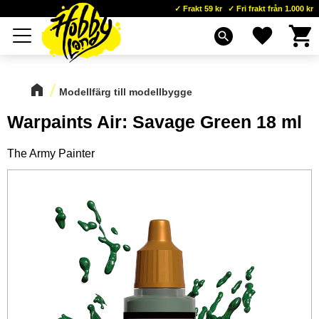
Frakt 59 kr
Fri frakt från 1.000 kr
Kundva
Favoriter
Meny
search
Modellfärg till modellbygge
Warpaints Air: Savage Green 18 ml
The Army Painter