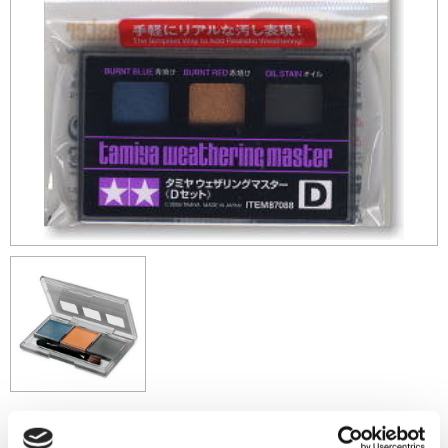
129
sek