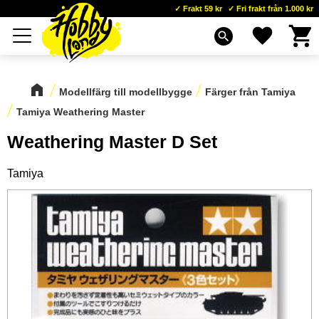
Frakt 59 kr
Fri frakt från 1.000 kr
Kundva
Favoriter
Meny
search
Modellfärg till modellbygge
Färger från Tamiya
Tamiya Weathering Master
Weathering Master D Set
Tamiya