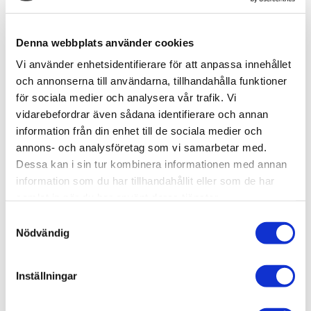
-
+
Denna webbplats använder cookies
Vi använder enhetsidentifierare för att anpassa innehållet
Lägg till i favoriter
och annonserna till användarna, tillhandahålla funktioner
för sociala medier och analysera vår trafik. Vi
Lagerstatus
12 st i lager
vidarebefordrar även sådana identifierare och annan
Artikelnr
TA87088
information från din enhet till de sociala medier och
Leveranstid
skickas från oss inom 3-5 vardagar
annons- och analysföretag som vi samarbetar med.
Dessa kan i sin tur kombinera informationen med annan
information som du har tillhandahållit eller som de har
Allmänt
samlat in när du har använt deras tjänster.
S
Nödvändig
a
m
t
Inställningar
y
c
Set of 3 metallic colors: burnt blue, burnt red (for