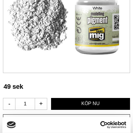
49
sek
-
+
Lägg till i favoriter