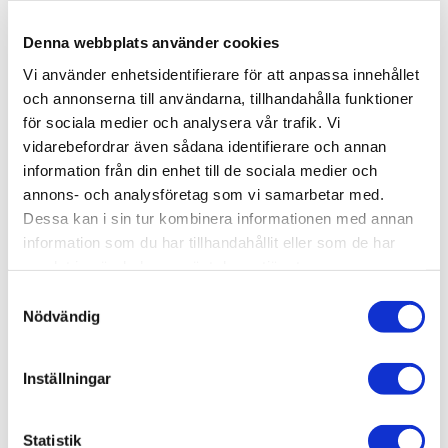
Lagerstatus
3 st i lager
Artikelnr
AMIG3016
Denna webbplats använder cookies
Leveranstid
skickas från oss inom 0-1 vardagar
Vi använder enhetsidentifierare för att anpassa innehållet
och annonserna till användarna, tillhandahålla funktioner
för sociala medier och analysera vår trafik. Vi
Allmänt
vidarebefordrar även sådana identifierare och annan
information från din enhet till de sociala medier och
annons- och analysföretag som vi samarbetar med.
Dessa kan i sin tur kombinera informationen med annan
information som du har tillhandahållit eller som de har
samlat in när du har använt deras tjänster.
S
High quality Pigment
,
superfine
and
made from natural
Nödvändig
a
products
for
exclusive
use
in modeling
.
This color
is
m
specially
designed to make
effects
in
your
models
using
t
Inställningar
the techniques that
Mig
Jimenez
created
for more than
a
y
decade.
c
k
Statistik
Superfine pigment for modelling.