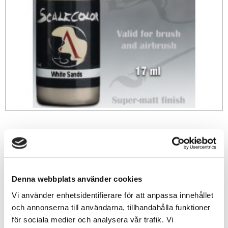
49
sek
-
+
Denna webbplats använder cookies
Vi använder enhetsidentifierare för att anpassa innehållet
Lägg till i favoriter
och annonserna till användarna, tillhandahålla funktioner
för sociala medier och analysera vår trafik. Vi
Lagerstatus
4 st i lager