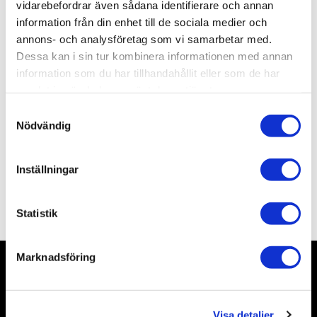
Artikelnr
SC009
vidarebefordrar även sådana identifierare och annan
Leveranstid
skickas från oss inom 0-1 vardagar
information från din enhet till de sociala medier och
annons- och analysföretag som vi samarbetar med.
Dessa kan i sin tur kombinera informationen med annan
Allmänt
information som du har tillhandahållit eller som de har
samlat in när du har använt deras tjänster.
Acrylfärg från Scale 75, innehåller 17 ml.
S
Nödvändig
Burken kommer förseglad och behöver öppnas före
a
användning. Vi rekommenderar att använda ett häftstift
m
eller en grövre nål för att sticka hål.
t
Inställningar
y
c
Omdömen
k
Statistik
e
s
Marknadsföring
v
a
Nyhetsbrev
l
Visa detaljer