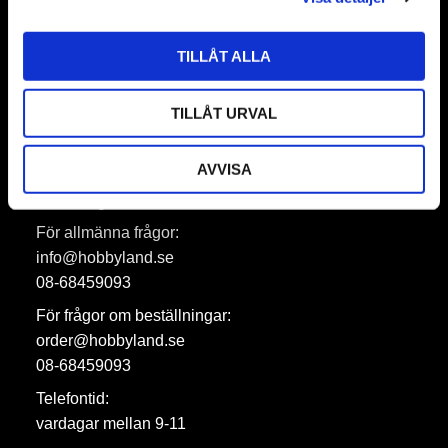
TILLÅT ALLA
Prenumerera
Dina personuppgifter behandlas i enlighet med vår
integritetspolicy
.
TILLÅT URVAL
AVVISA
Hobbyland AB
För allmänna frågor:
info@hobbyland.se
08-68459093
För frågor om beställningar:
order@hobbyland.se
08-68459093
Telefontid:
vardagar mellan 9-11