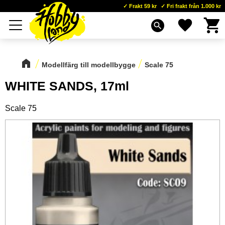
Frakt 59 kr
Fri frakt från 1.000 kr
Kundva
Favoriter
Meny
search
Modellfärg till modellbygge
Scale 75
WHITE SANDS, 17ml
Scale 75