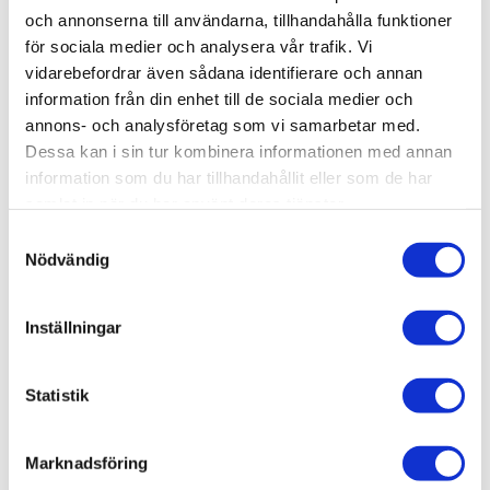
Artikelnr
GWL30-38
och annonserna till användarna, tillhandahålla funktioner
Leveranstid
skickas från oss inom 0-1 vardagar
för sociala medier och analysera vår trafik. Vi
vidarebefordrar även sådana identifierare och annan
information från din enhet till de sociala medier och
Allmänt
annons- och analysföretag som vi samarbetar med.
Omdömen
Dessa kan i sin tur kombinera informationen med annan
information som du har tillhandahållit eller som de har
samlat in när du har använt deras tjänster.
Produktens betyg
Baserat på 0 betyg.
S
Du
Nödvändig
a
m
t
Inställningar
y
c
k
Statistik
Bli den första att lämna ett omdöme.
e
s
Marknadsföring
v