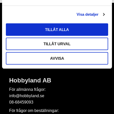
a
l
Visa detaljer
Nyhetsbrev
TILLÅT ALLA
TILLÅT URVAL
Prenumerera
Dina personuppgifter behandlas i enlighet med vår
integritetspolicy
.
AVVISA
Hobbyland AB
För allmänna frågor:
info@hobbyland.se
08-68459093
För frågor om beställningar: