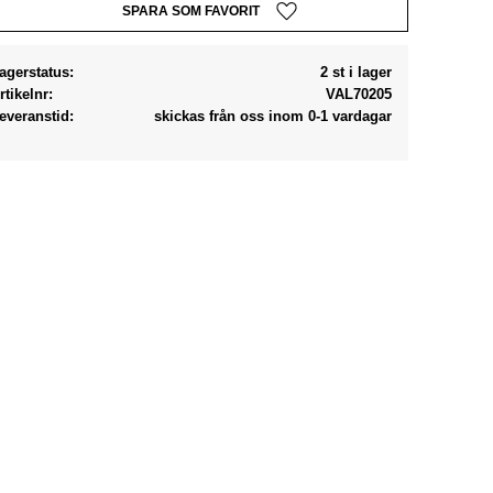
Lägg till i favoriter
agerstatus
2 st i lager
rtikelnr
VAL70205
everanstid
skickas från oss inom 0-1 vardagar