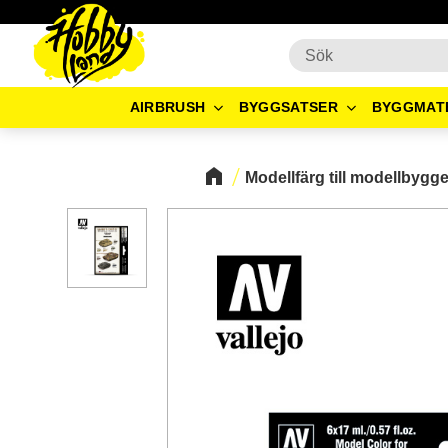
AIRBRUSH
BYGGSATSER
BYGGMAT
Modellfärg till modellbygg