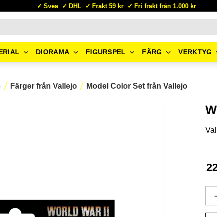
Svea
DHL
Frakt 59 kr
Fri frakt från 1.000 kr
ERIAL
DIORAMA
FIGURSPEL
FÄRG
VERKTYG
e
Färger från Vallejo
Model Color Set från Vallejo
W
Val
2