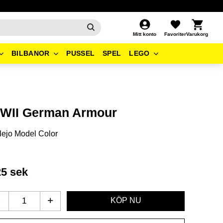
Kundvagn
Favoriter
Mitt konto
BILBANOR
PUSSEL
SPEL
LEGO
WII German Armour
lejo Model Color
25
sek
-
+