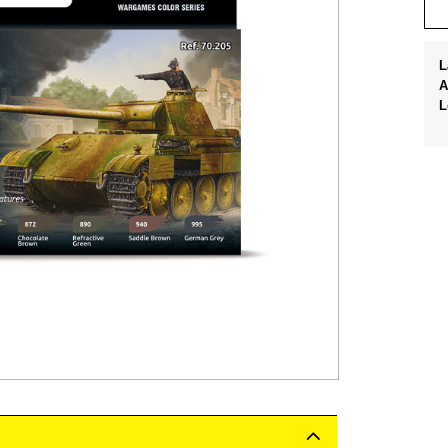
L
A
L