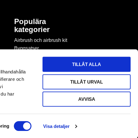
Populära
kategorier
Airbrush och airbrush kit
Byggsatser
Böcker & tidningar om
modellbygge
TILLÅT ALLA
Byggmaterial
illhandahålla
Figurspel
ifierare och
TILLÅT URVAL
LEGO
vi
 du har
AVVISA
ring
Visa detaljer