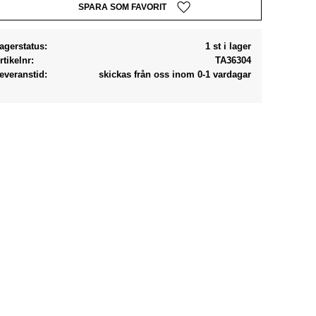
Lägg till i favoriter
agerstatus
1 st i lager
rtikelnr
TA36304
everanstid
skickas från oss inom 0-1 vardagar