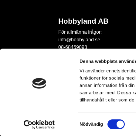
Hobbyland AB
För allmänna frågor:
info@hobbyland.se
08-68459093
För frågor om beställningar:
Denna webbplats använde
order@hobbyland.se
Vi använder enhetsidentifie
08-68459093
funktioner för sociala medi
Telefontid:
annan information från din
vardagar mellan 9-11
samarbetar med. Dessa kan
tillhandahållit eller som d
S
Nödvändig
a
m