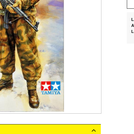
L
A
L