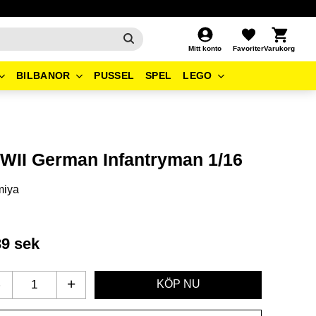
Kundvagn
Favoriter
Mitt konto
BILBANOR
PUSSEL
SPEL
LEGO
WII German Infantryman 1/16
miya
39
sek
-
+