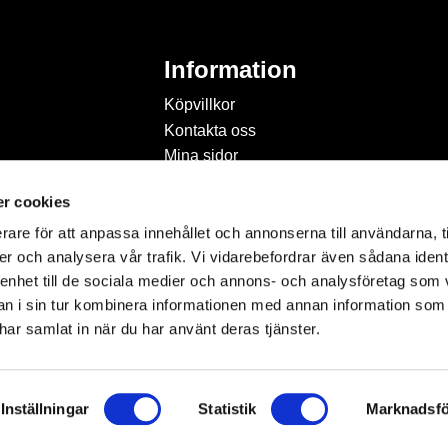
Information
Köpvillkor
Kontakta oss
Mina sidor
Om Hobbyland
r cookies
Personuppgiftspolicy och
cookies
rare för att anpassa innehållet och annonserna till användarna, t
Inspiration & Passion
er och analysera vår trafik. Vi vidarebefordrar även sådana ident
 enhet till de sociala medier och annons- och analysföretag som 
 i sin tur kombinera informationen med annan information som
e har samlat in när du har använt deras tjänster.
Inställningar
Statistik
Marknadsfö