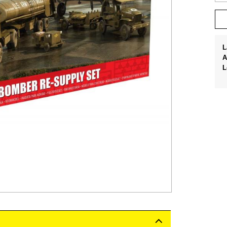
L
A
L