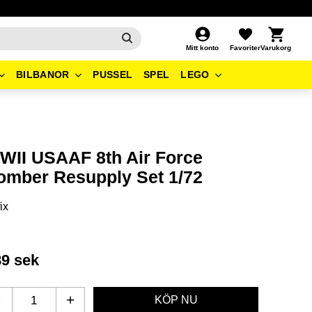
Kundvagn
Favoriter
Mitt konto
BILBANOR
PUSSEL
SPEL
LEGO
WII USAAF 8th Air Force
omber Resupply Set 1/72
ix
89
sek
-
+