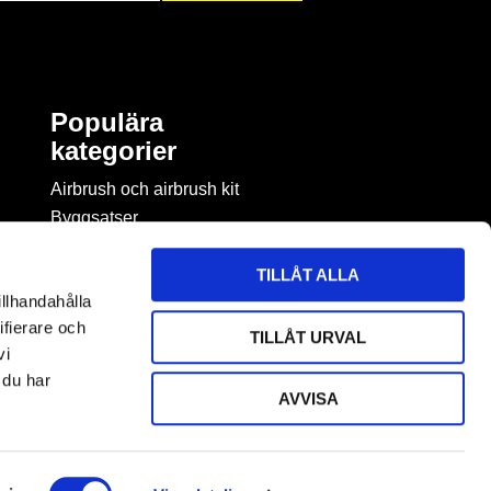
Populära
kategorier
Airbrush och airbrush kit
Byggsatser
Böcker & tidningar om
modellbygge
TILLÅT ALLA
Byggmaterial
illhandahålla
Figurspel
ifierare och
TILLÅT URVAL
LEGO
vi
 du har
AVVISA