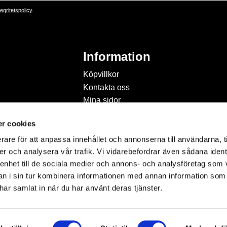
tegritetspolicy
.
Information
Köpvillkor
Kontakta oss
Mina sidor
Om Hobbyland
r cookies
Personuppgiftspolicy och
cookies
rare för att anpassa innehållet och annonserna till användarna, t
Inspiration & Passion
er och analysera vår trafik. Vi vidarebefordrar även sådana ident
 enhet till de sociala medier och annons- och analysföretag som 
 i sin tur kombinera informationen med annan information som
e har samlat in när du har använt deras tjänster.