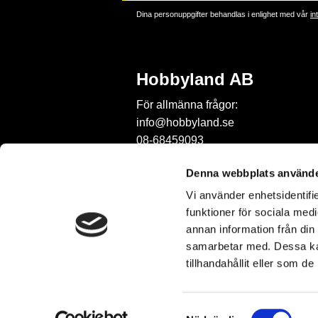
Dina personuppgifter behandlas i enlighet med vår
in
Hobbyland AB
För allmänna frågor:
info@hobbyland.se
08-68459093
För frågor om beställningar:
Denna webbplats använde
order@hobbyland.se
Vi använder enhetsidentifie
08-68459093
funktioner för sociala medi
Telefontid:
annan information från din
vardagar mellan 9-11
samarbetar med. Dessa kan
tillhandahållit eller som d
S