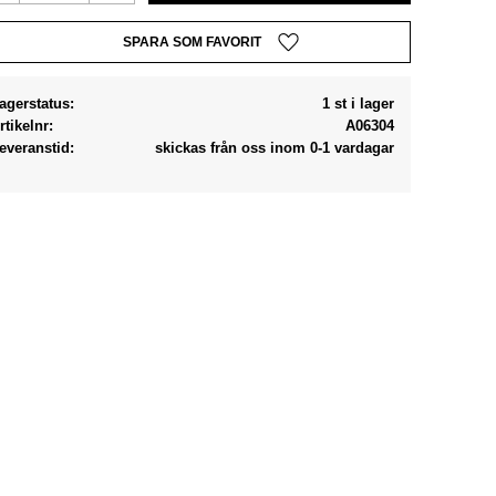
Lägg till i favoriter
agerstatus
1 st i lager
rtikelnr
A06304
everanstid
skickas från oss inom 0-1 vardagar