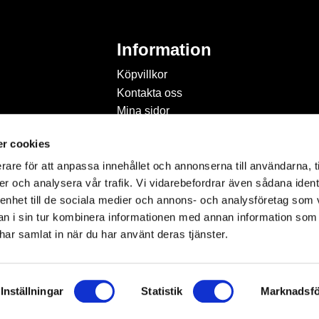
Information
Köpvillkor
Kontakta oss
Mina sidor
Om Hobbyland
r cookies
Personuppgiftspolicy och
cookies
rare för att anpassa innehållet och annonserna till användarna, t
Inspiration & Passion
er och analysera vår trafik. Vi vidarebefordrar även sådana ident
 enhet till de sociala medier och annons- och analysföretag som 
 i sin tur kombinera informationen med annan information som
e har samlat in när du har använt deras tjänster.
Inställningar
Statistik
Marknadsfö