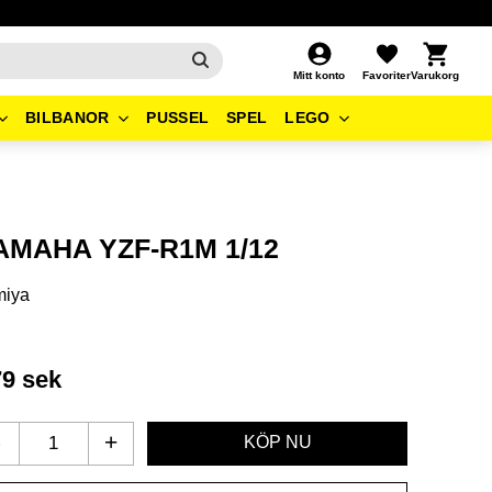
Kundvagn
Favoriter
Mitt konto
BILBANOR
PUSSEL
SPEL
LEGO
AMAHA YZF-R1M 1/12
miya
79
sek
-
+