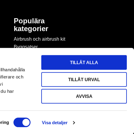
Populära
kategorier
Airbrush och airbrush kit
Byggsatser
Böcker & tidningar om
modellbygge
TILLÅT ALLA
Byggmaterial
illhandahålla
Figurspel
ifierare och
TILLÅT URVAL
LEGO
vi
 du har
AVVISA
ring
Visa detaljer