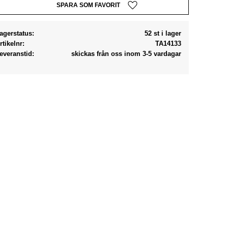
Lägg till i favoriter
agerstatus
52 st i lager
rtikelnr
TA14133
everanstid
skickas från oss inom 3-5 vardagar