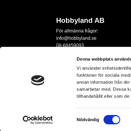
Hobbyland AB
För allmänna frågor:
info@hobbyland.se
08-68459093
För frågor om beställningar:
Denna webbplats använde
order@hobbyland.se
Vi använder enhetsidentifie
08-68459093
funktioner för sociala medi
Telefontid:
annan information från din
vardagar mellan 9-11
samarbetar med. Dessa kan
tillhandahållit eller som d
S
Nödvändig
a
m