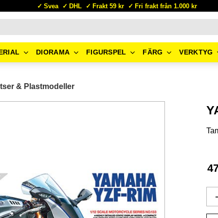
Svea
DHL
Frakt 59 kr
Fri frakt från 1.000 kr
ERIAL
DIORAMA
FIGURSPEL
FÄRG
VERKTYG
tser & Plastmodeller
Y
Ta
4