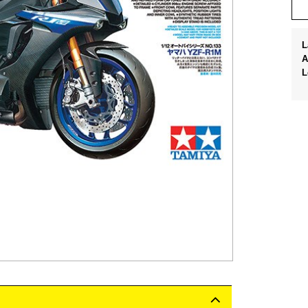
L
A
L