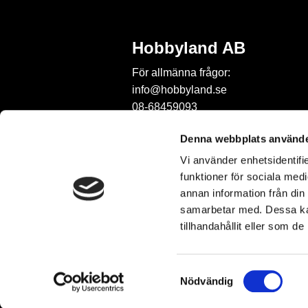
Hobbyland AB
För allmänna frågor:
info@hobbyland.se
08-68459093
För frågor om beställningar:
Denna webbplats använde
order@hobbyland.se
Vi använder enhetsidentifie
08-68459093
funktioner för sociala medi
Telefontid:
annan information från din
vardagar mellan 9-11
samarbetar med. Dessa kan
tillhandahållit eller som d
S
Nödvändig
a
m