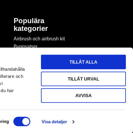
Populära
kategorier
Airbrush och airbrush kit
Byggsatser
Böcker & tidningar om
modellbygge
TILLÅT ALLA
Byggmaterial
illhandahålla
Figurspel
ifierare och
TILLÅT URVAL
LEGO
vi
 du har
AVVISA
ring
Visa detaljer