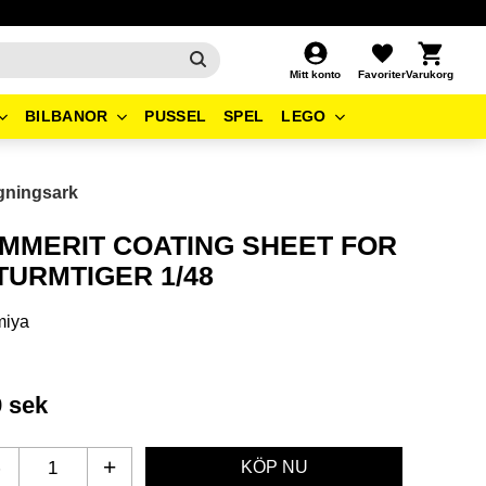
Kundvagn
Favoriter
Mitt konto
BILBANOR
PUSSEL
SPEL
LEGO
gningsark
IMMERIT COATING SHEET FOR
TURMTIGER 1/48
miya
9
sek
-
+