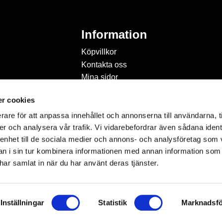
Information
Köpvillkor
Kontakta oss
Mina sidor
Om Hobbyland
r cookies
Personuppgiftspolicy och
cookies
rare för att anpassa innehållet och annonserna till användarna, t
Inspiration & Passion
er och analysera vår trafik. Vi vidarebefordrar även sådana ident
 enhet till de sociala medier och annons- och analysföretag som 
 i sin tur kombinera informationen med annan information som
e har samlat in när du har använt deras tjänster.
Inställningar
Statistik
Marknadsfö