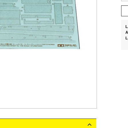
L
A
L