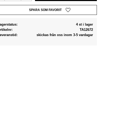
Lägg till i favoriter
agerstatus
4 st i lager
rtikelnr
TA12672
everanstid
skickas från oss inom 3-5 vardagar