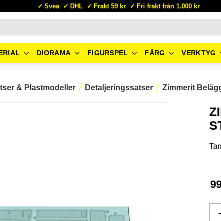
Svea
DHL
Frakt 59 kr
Fri frakt från 1.000 kr
ERIAL
DIORAMA
FIGURSPEL
FÄRG
VERKTYG
tser & Plastmodeller
Detaljeringssatser
Zimmerit Beläg
Z
S
Ta
9